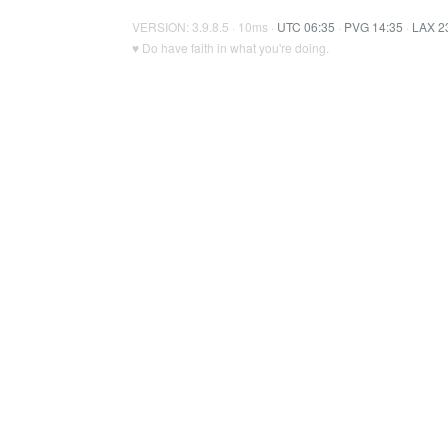
VERSION: 3.9.8.5 · 10ms ·
UTC 06:35
·
PVG 14:35
·
LAX 2
♥ Do have faith in what you're doing.