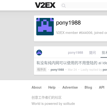
pony1988
V2EX member #644006, joined on
pony1988
提问
技
有没有纯内网可以使用的不用登陆的 ai ide, 
程序员
•
pony1988
•
Mar 24
• Lastly replied by
po
About
·
Help
·
Advertise
·
Blog
·
API
创意工作者们的社区
World is powered by solitude