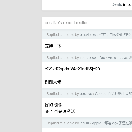
Deals
info,
postlive's recent replies
Replied to a topic by
blackboxo
推广
自家茶山的径
›
›
支持一下
Replied to a topic by
zealotxxxx
Arc
Arc window
›
›
cG9zdGxpdmVAc29odS5jb20=
谢谢大佬
Replied to a topic by
postlive
Apple
百亿补贴上买的 A
›
›
好的 谢谢
查了 倒是没激活
Replied to a topic by
leeuu
Apple
都这么久了还在
›
›