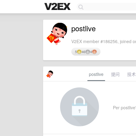
postlive
V2EX member #186256, joined on
5
46
4
postlive
提问
技术
Per postlive'