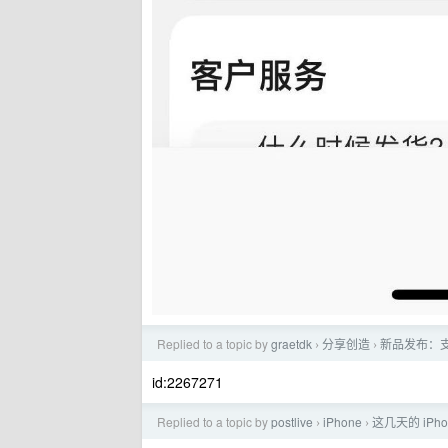
Replied to a topic by
graetdk
分享创造
新品发布：支
›
›
id:2267271
Replied to a topic by
postlive
iPhone
这几天的 iPho
›
›