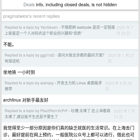
Deals
info, including closed deals, is not hidden
pragmatwice's recent replies
Replied to a topic by YanSeven
不情愿刷 leetcode 是否一定程度
2025 年 7
›
月 22 日
上能鉴定一个人对码农这个职业的兴趣和“资质”
不能。
Replied to a topic by ggp1ot2
请问大阪去京都的最好方案？
2025 年 1 月 27
›
日
有接送机
坐地铁 一小时到
Replied to a topic by aiamjay
开发主力机 Linux 桌面版求
2023 年 9 月 29
›
日
推荐
archlinux 对新手最友好
Replied to a topic by Pbe2RsrnVcPrF
吐槽:太难了,在上海看病
2023 年 7 月
›
12 日
太难了,建议能不生还是不要生了
我觉得至少一部分原因是你们真的缺乏就医的生活常识。在上海去门
诊，最好提前在网上预约，一般医院公众号上都可以进行，借此也可