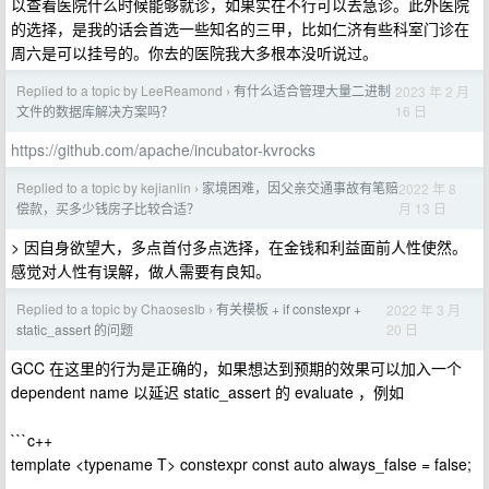
以查看医院什么时候能够就诊，如果实在不行可以去急诊。此外医院
的选择，是我的话会首选一些知名的三甲，比如仁济有些科室门诊在
周六是可以挂号的。你去的医院我大多根本没听说过。
Replied to a topic by LeeReamond
有什么适合管理大量二进制
2023 年 2 月
›
16 日
文件的数据库解决方案吗？
https://github.com/apache/incubator-kvrocks
Replied to a topic by kejianlin
家境困难，因父亲交通事故有笔赔
2022 年 8
›
月 13 日
偿款，买多少钱房子比较合适？
> 因自身欲望大，多点首付多点选择，在金钱和利益面前人性使然。
感觉对人性有误解，做人需要有良知。
Replied to a topic by ChaosesIb
有关模板 + if constexpr +
2022 年 3 月
›
20 日
static_assert 的问题
GCC 在这里的行为是正确的，如果想达到预期的效果可以加入一个
dependent name 以延迟 static_assert 的 evaluate ，例如
```c++
template <typename T> constexpr const auto always_false = false;