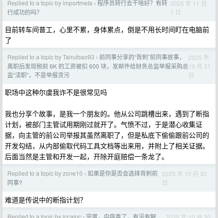
Replied to a topic by importmeta
程序员转行去干啥好？有转
2025 年 11 月
›
1 日
行成功的吗？
目前转车间普工，心里不累，身体累点，倒是不用长时间盯在电脑前
了
Replied to a topic by Tairuibao93
前同事分享的“背刺”前同事故事，
2025 年
›
10 月 31
离职后发现税前 6K 的工资被扣 600 块，发邮件给财务总监举报采购总
日
监“渎职”，不是举报贪污
职场中这种尔虞我诈不是很常见吗
我也分享个故事，是我一个朋友的。他从公司跳槽出来，遇到了断指
计划，被部门主管试用期刚过就开了。气愤不过，于是潜心收集证
据，向主管的前公司举报其虽然离职了，但是私底下偷偷跟前公司的
开发勾结，从内部偷取代码工具文档等出来用，并附上了相关证据。
后面当然是主管和开发一起，开除开庭赔偿一条龙了。
Replied to a topic by zone10
如果是你是否会选择背刺前
2025 年 10 月 30
›
日
同事?
难道是传说中的断指计划？
Replied to a topic by jccaipc
完蛋，中病毒了，有没有解
2025 年 10 月 30
›