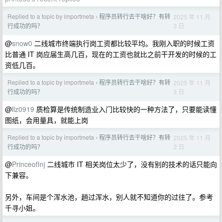
Replied to a topic by importmeta
程序员转行去干啥好？有转
2025 年 11 月
›
3 日
行成功的吗？
@
snow0
二线城市终端执行岗工资都比较平均。我刚入职的时候工资
比普通 IT 岗应届生高几百，现在的工资也就比之前干开发的时候的工
资低几百。
Replied to a topic by importmeta
程序员转行去干啥好？有转
2025 年 11 月
›
3 日
行成功的吗？
@
llz0919
质检算是传统制造业入门比较快的一种方法了，只要能读懂
图纸，会用量具，就能上岗
Replied to a topic by importmeta
程序员转行去干啥好？有转
2025 年 11 月
›
2 日
行成功的吗？
@
PrinceofInj
二线城市 IT 相关岗位太少了，没有别的技术的话只能向
下兼容。
另外，车间是个浑水池，趟过浑水，别人就不知道你的过往了。参考
千寻小姐。