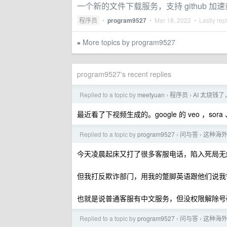
一个新的文件下载服务，支持 github 加
程序员
•
program9527
•
Mar 18, 2022
• Lastly rep
More topics by program9527
»
program9527's recent replies
Replied to a topic by
meetyuan
程序员
AI 太烧钱
›
›
最近看了下视频生成的。google 的 veo ，
Replied to a topic by
program9527
问与答
这种海外手
›
›
今天凌晨起床又打了很多客服电话，陷入死局无
但我打反欺诈部门，用我的蹩脚英语跟他们说我
也就是说普通客服有中文服务，但没权限解除号
Replied to a topic by
program9527
问与答
这种海外手
›
›