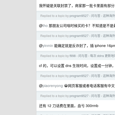
我怀疑是关联封禁了，商家那一批卡里面有部分
Replied to a topic by
program9527
问与答
这种海外手
›
›
@
tho
那朋友公司啥时候买的卡？不知道是不是
Replied to a topic by
program9527
问与答
这种海外手
›
›
@
yinmin
能确定就是反诈封了，插 iphone 16p
Replied to a topic by
f998
问与答
每次 ddns 更
›
›
cf 的，可以设置 dns 生效时间，设置成一
Replied to a topic by
program9527
问与答
这种海外手
›
›
@
piaorenyong
😭网页客服或者电话客服有中
Replied to a topic by
program9527
问与答
这种海外手
›
›
还有 12 刀话费在里面，血亏 300rmb