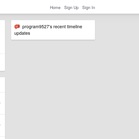
Home
Sign Up
Sign In
program9527's recent timeline
updates