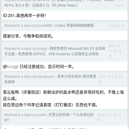
›
18 日
纯 Pro 池 0.4 倍！注册送 5 元（约 250w Token）
ID:251,真想再早一步呀！
Replied to a topic by june6868
Codex 零基础保姆级教程
6 月 20 日
›
感谢分享，今晚争取阅读完。
2025 年
Replied to a topic by tunggt
微软免费的 Microsoft 365 E3 全局账
›
11 月 15
号注册---免费使用 OFFICE、5TB Onedrive 以及微软企业邮局
日
@
tunggt
已经注册成功，显示时间一年。
Replied to a topic by wanqiuyao
周末计划去南京 请问哪里
2025 年 8 月 20
›
日
有美味
章云板鸭（评事街店）新鲜出炉的盐水鸭还是非常好吃的，不像上海
这么咸。
就在旁边有个叫李记清真馆（打钉巷店）东西也不错。
Replied to a topic by pulelt
阿里云如何挑一个从未用过的
2025 年 2 月 11
›
日
IP？