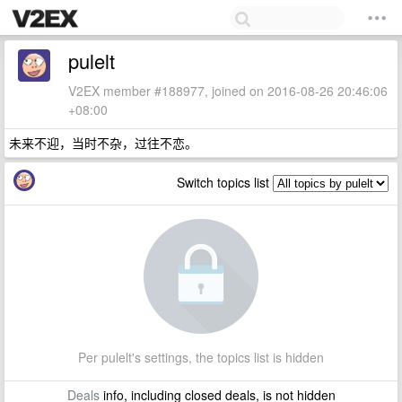
pulelt
V2EX member #188977, joined on 2016-08-26 20:46:06
+08:00
未来不迎，当时不杂，过往不恋。
Switch topics list
Per pulelt's settings, the topics list is hidden
Deals
info, including closed deals, is not hidden