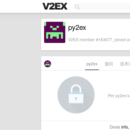
py2ex
V2EX member #163677, joined on
py2ex
提问
技术
Per py2ex's s
Deals
info,