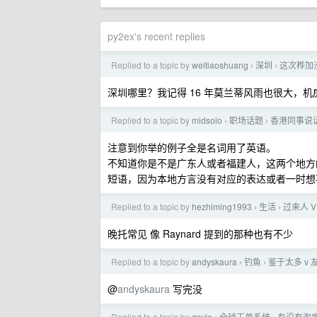
py2ex's recent replies
Replied to a topic by
weitiaoshuang
深圳
这次桦加
›
›
深圳哪里？我记得 16 年莫兰蒂风雨也很大，
Replied to a topic by
midsolo
职场话题
香港同事说
›
›
注意到你举的例子全是名词用了英语。
不知道你是不是广东人或者福建人，这两个地方
短语，因为本地方言没有对应的表达或者一时想
Replied to a topic by
hezhiming1993
生活
过来人 
›
›
晚托常见 像 Raynard 提到的那种也有不少
Replied to a topic by
andyskaura
钓鱼
鉴于太多 v
›
›
@
andyskaura
写完没
Replied to a topic by
zpvip
全球工单系统
有没有淘