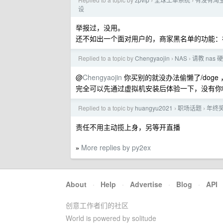
›
›
设
举报过，没用。
还不如出一个面对用户的，商家黑名单的功能：
Replied to a topic by
Chengyaojin
NAS
请教 nas
›
›
@
Chengyaojin
你买别的就没办法偷懒了/doge
完全可以先通过虚拟机安装后体验一下，没有你
Replied to a topic by
huangyu2021
职场话题
年终
›
›
责任不用主动揽上身，另等开直播
More replies by py2ex
»
About
·
Help
·
Advertise
·
Blog
·
API
创意工作者们的社区
World is powered by solitude