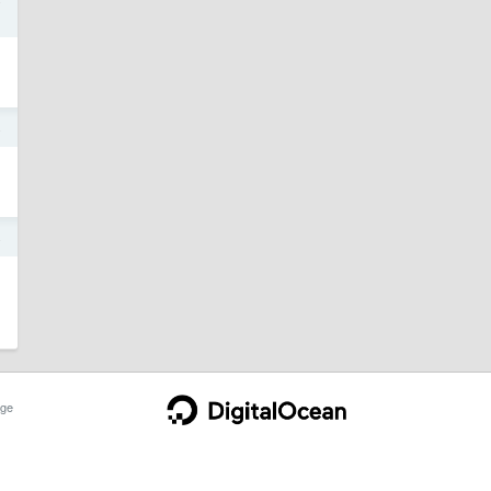
4
4
ge