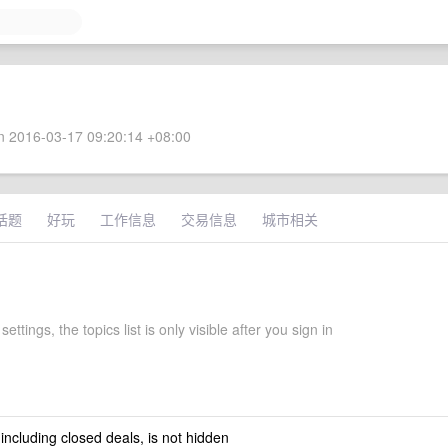
 2016-03-17 09:20:14 +08:00
话题
好玩
工作信息
交易信息
城市相关
ettings, the topics list is only visible after you sign in
 including closed deals, is not hidden