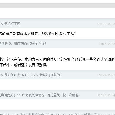
沙台风会停工吗
Sep 22, 202
机房的窗户都有雨水灌进来，那次你们也没停工吗？
话很奇怪，如何正确的跟他们沟通？
Sep 5, 202
的年轻人在使用本地方言表达的时候也经常用普通话说一些名词甚至动词
不起来，或者逐字发音很别扭。
V 友,是如何解决 [双职工家庭，接送娃] 问题的？
Feb 24, 202
 友询问我关于 11-12 月的钓鱼情况，在这里统一做一次解答。
Dec 21, 202
宝的员工，能不能把价格排序这个功能真正做出来，现在的功能就是个摆
Dec 16, 202