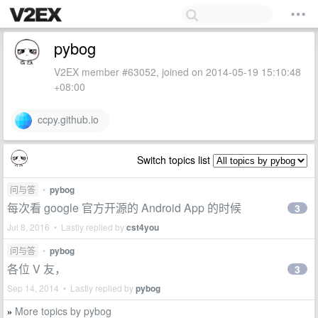
pybog
V2EX member #63052, joined on 2014-05-19 15:10:48
+08:00
ccpy.github.io
Switch topics list
问与答
•
pybog
每次看 google 官方开源的 Android App 的时候
3
Jul 8, 2016 • Lastly replied by
cst4you
问与答
•
pybog
各位 V 友，
3
Sep 14, 2014 • Lastly replied by
pybog
More topics by pybog
»