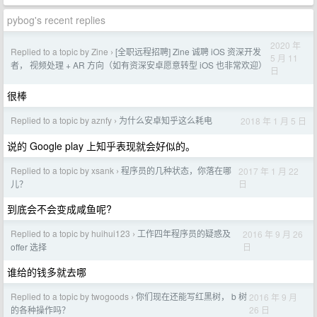
pybog's recent replies
2020 年
Replied to a topic by Zine
[全职远程招聘] Zine 诚聘 iOS 资深开发
›
5 月 11
者， 视频处理 + AR 方向（如有资深安卓愿意转型 iOS 也非常欢迎）
日
很棒
Replied to a topic by aznfy
为什么安卓知乎这么耗电
2018 年 1 月 5 日
›
说的 Google play 上知乎表现就会好似的。
Replied to a topic by xsank
程序员的几种状态，你落在哪
2017 年 1 月 22
›
日
儿？
到底会不会变成咸鱼呢?
Replied to a topic by huihui123
工作四年程序员的疑惑及
2016 年 9 月 26
›
日
offer 选择
谁给的钱多就去哪
Replied to a topic by twogoods
你们现在还能写红黑树， b 树
2016 年 9 月
›
26 日
的各种操作吗？