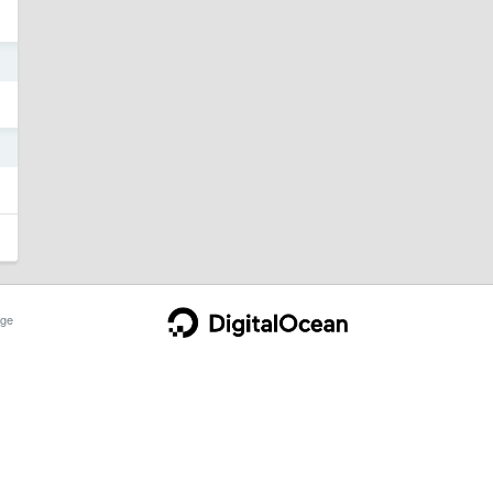
9
8
ge