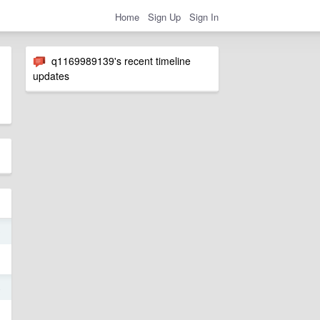
Home
Sign Up
Sign In
q1169989139's recent timeline
updates
0
4