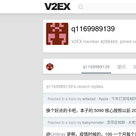
q1169989139
V2EX member #298469, joined on
q1169989139
提问
q1169989139's recent replies
Replied to a topic by
wdadad
Apple
今年打游戏相同性
›
›
换个好点的卡吧，本子的 5090 核心按照以前 20 系
Replied to a topic by
babymonster
宽带症候群
大佬
›
›
@
Umbray
是啊，疫情时候的，100 一个月每个