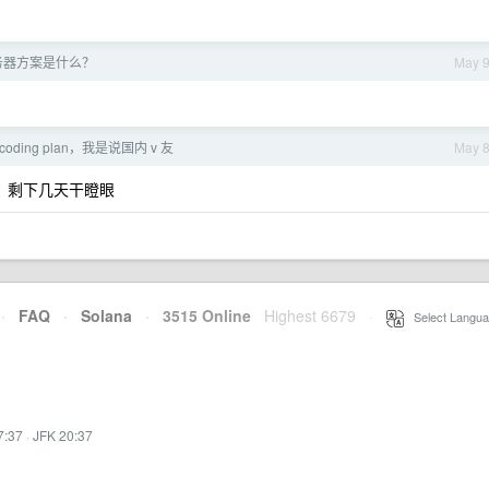
务器方案是什么？
May 
oding plan，我是说国内 v 友
May 
周限，剩下几天干瞪眼
·
FAQ
·
Solana
·
3515 Online
Highest 6679
·
Select Langua
7:37
·
JFK 20:37