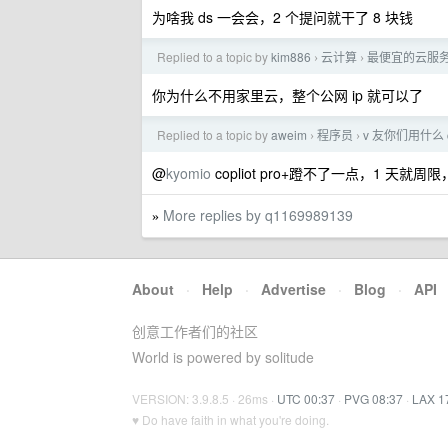
为啥我 ds 一会会，2 个提问就干了 8 块钱
Replied to a topic by
kim886
云计算
最便宜的云服
›
›
你为什么不用家里云，整个公网 ip 就可以了
Replied to a topic by
aweim
程序员
v 友你们用什么 c
›
›
@
kyomio
copliot pro+蹬不了一点，1 天就
More replies by q1169989139
»
About
·
Help
·
Advertise
·
Blog
·
API
创意工作者们的社区
World is powered by solitude
VERSION: 3.9.8.5 · 26ms ·
UTC 00:37
·
PVG 08:37
·
LAX 1
♥ Do have faith in what you're doing.