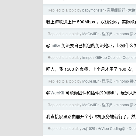
Replied to a topic by
babymonster
宽带症候群
大佬
›
›
我上海联通上行 500Mbps ，双栈公网，实际能
Replied to a topic by
MoGeJiEr
程序员
mihomo 接入 
›
›
@
milkv
免流要自己抓包的免流地址，比如什么
Replied to a topic by
imnpc
GitHub Copilot
Copi
›
›
吓人，我 1500 的套餐，上个月才用了 160 次
Replied to a topic by
MoGeJiEr
程序员
mihomo 接入 
›
›
@
WebKit
可能你固件和插件的问题吧，我是大雕 op
Replied to a topic by
MoGeJiEr
程序员
mihomo 接入 
›
›
我直接家里路由器开个小飞机服务端就行了，然
Replied to a topic by
zsj1029
☕Vibe Coding🤖
Dee
›
›