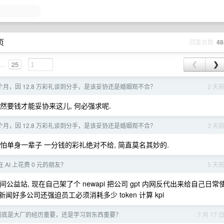
页
回复总数
48
...
25
❮
❯
 个月，因 12.8 万彩礼谈到分手，是该妥协还是婚姻观不合？
2 天
既然要钱才能妥协来这儿, 何必强求呢.
 个月，因 12.8 万彩礼谈到分手，是该妥协还是婚姻观不合？
3 天
哪怕单身一辈子 一分钱的彩礼绝对不给, 简直莫名其妙的.
AI 上花费 0 元的朋友？
5 天
间公益站, 现在自己架了个 newapi 把公司 gpt 内网反代出来给自己日常
新闻好多公司还强迫员工必须消耗多少 token 计算 kpi
到底是大厂的经历重要，还是学习到东西重要？
7 月 17 