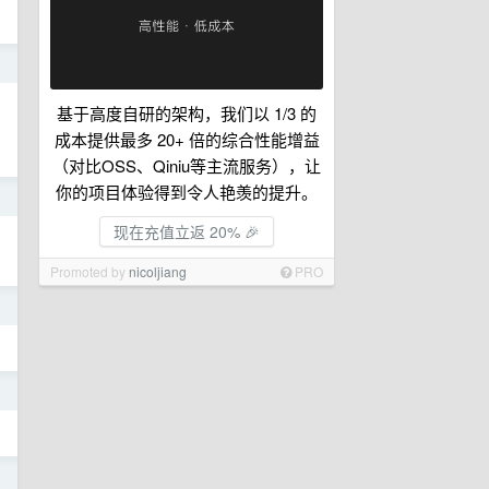
日
基于高度自研的架构，我们以 1/3 的
成本提供最多 20+ 倍的综合性能增益
（对比OSS、Qiniu等主流服务），让
你的项目体验得到令人艳羡的提升。
日
现在充值立返 20% 🎉
Promoted by
nicoljiang
PRO
日
日
日