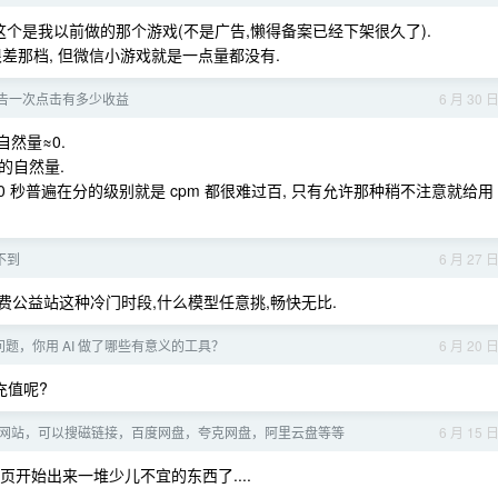
这个是我以前做的那个游戏(不是广告,懒得备案已经下架很久了).
不算很差那档, 但微信小游戏就是一点量都没有.
告一次点击有多少收益
6 月 30 
然量≈0.
万的自然量.
15~30 秒普遍在分的级别就是 cpm 都很难过百, 只有允许那种稍不注意就给用
不到
6 月 27 
费公益站这种冷门时段,什么模型任意挑,畅快无比.
题，你用 AI 做了哪些有意义的工具？
6 月 20 
充值呢?
网站，可以搜磁链接，百度网盘，夸克网盘，阿里云盘等等
6 月 15 
二页开始出来一堆少儿不宜的东西了....