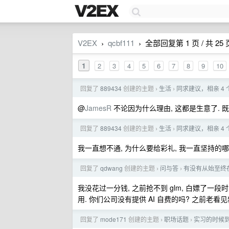
V2EX
qcbf111
全部回复第 1 页 / 共 25 
›
›
1
2
3
4
5
6
7
8
9
10
回复了
889434
创建的主题
生活
同求建议，相亲 4
›
›
@
JamesR
不论因为什么理由, 这都是生意了. 
回复了
889434
创建的主题
生活
同求建议，相亲 4
›
›
我一直想不通, 为什么要给彩礼, 我一直坚持的
回复了
qdwang
创建的主题
问与答
有没有从始至终在 
›
›
我没花过一分钱, 之前抢不到 glm, 白嫖了一段时
用. 你们公司没有提供 AI 自费的吗? 之前老看见
回复了
mode171
创建的主题
职场话题
实习的时候
›
›