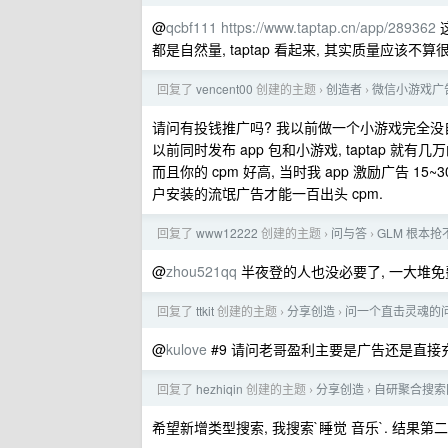
@
qcbf111
https://www.taptap.cn/app/289362
都是自然量, taptap 看起来, 其实质量应该
回复了
vencent00
创建的主题
创造者
微信小游戏广
›
›
请问有投钱推广吗? 我以前做一个小游戏完全没自
以前同时发布 app 包和小游戏, taptap 就有几
而且你的 cpm 好高, 当时我 app 激励广告 
户安装的流氓广告才能一百出头 cpm.
回复了
www12222
创建的主题
问与答
GLM 根本抢
›
›
@
zhou521qq
半夜登的人也没必要了, 一大堆免
回复了
ttkit
创建的主题
分享创造
问一个直击灵魂的问
›
›
@
kulove
#9 请问老哥盈利主要是广告还是直接
回复了
hezhiqin
创建的主题
分享创造
自研聚合搜索
›
›
希望新增类型搜索, 我搜索`睡觉 音乐`. 结果第