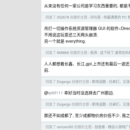
从来没有任何一家公司是学习东西重要的, 都是不想
回复了
052678
创建的主题
问与答
你最满意的 PC
›
›
吊打一切操作系统资源管理器 GUI 的软件<Director
不用说这玩意还三天两头崩溃.
另一个就是 everything.
回复了
668866
创建的主题
投资
这下好了,真死在科
›
›
人人都想着长鑫、长江,gpt,上市还有最后一波还
前.
回复了
Dogergo
创建的主题
职场话题
兄弟们，又涨
›
›
@
qcbf111
幸好当时没选择去广州那边.
回复了
Dogergo
创建的主题
职场话题
兄弟们，又涨
›
›
那还不如成都了, 至少成都物价房价低不少, 我
回复了
vencent00
创建的主题
创造者
微信小游戏广
›
›