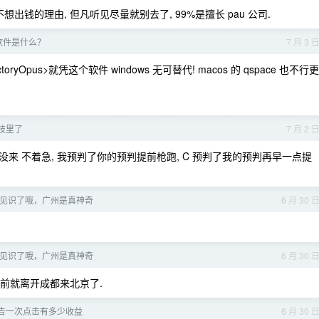
出钱的理由, 但凡听见尽量就别去了, 99%是擅长 pau 公司.
 软件是什么？
7 月 3 
yOpus>就凭这个软件 windows 无可替代! macos 的 qspace 也不行更
技里了
7 月 2 
没来 不着急, 我预判了你的预判提前枪跑, C 预判了我的预判再早一点提
见识了哦，广州是真神奇
6 月 30 
见识了哦，广州是真神奇
6 月 30 
之前就离开成都来北京了.
告一次点击有多少收益
6 月 30 