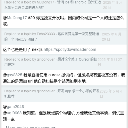
Replied to a topic by MuDong17
请问 ios 和 android 的外汇收
2025 年 8 月
›
20 日
入如何合理合法的进入呢？
@
MuDong17
#20 你是独立开发吗，国内的公司是一个人的还是怎么
呢。
Replied to a topic by Echo23333
这应该算是第一次完整跑通
2025 年 6 月
›
20 日
的一个 NextJS 项目了
这个也是是用了 nextjs
https://spotiydownloader.com
Replied to a topic by qinconquer
想讨论个关于 Cursor 的使
2025 年 5 月 27
›
日
用技巧
@
gxy2825
我是直接使用 curosr 提供的，但是如果有些稳定没有，我
通过的是添加 url 他自动扫描整个站添加到本地。
Replied to a topic by qinconquer
开发 app 求一个小米的开发
2025 年 5 月 4
›
日
机推荐
@
gam2046
@
uqf0663
我知道，但是我想搞个物理机 方便我做其他事情，调试直
观一点
More replies by qinconquer