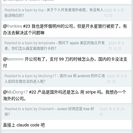
Replied to a topic by iixy
关于个人开发者境外收款，有没有人
2025 年 9 月
›
12 日
能讲明白的？
@
frankies
#23 我也是怀俄明州的公司，但是开水星银行被拒了，有
办法去解决这个问题嘛
Replied to a topic by terrysnake
想问下 apple 美区的独立开发
2025 年 9
›
月 12 日
者，你们怎么搞定美国银行卡的？
@
konnnnn
开公司有了，支付 99 刀的时候怎么办，国内的卡没法支
付
Replied to a topic by MuDong17
请问 ios 和 android 的外汇收
2025 年 8 月
›
21 日
入如何合理合法的进入呢？
@
MuDong17
#22 产品是国外吗还是怎么 用 stripe 吗。我想办一个
海外的公司。
Replied to a topic by Chanlarin
cursor 好用还是 trae 好
2025 年 8 月 20
›
日
用？
直接上 claude code 吧