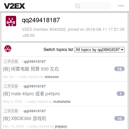
qq249418187
V2EX member #340392, joined on 2018-08-11 17:57:39
+08:00
Switch topics list
二手交易
•
qq249418187
[收] 闲置电脑 预算 500 左右
19
Jan 24 • Lastly replied by
missooo
二手交易
•
qq249418187
[收] mate 40pro 或者 p40pro
1
May 3, 2025 • Lastly replied by
muhahaha
二手交易
•
qq249418187
[收] XBOX360 游戏机
10
Dec 13, 2024 • Lastly replied by
popguy