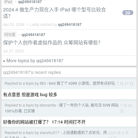
iPad
•
qq249418187
2024.4 做生产力现在入手 iPad 哪个型号比较合
20
适？
Apr 23, 2024 • Lastly replied by
qq249418187
问与答
•
qq249418187
保护个人创作者虚拟作品的 众筹网站有哪些？
Jul 27, 2023
More topics by qq249418187
»
qq249418187's recent replies
Replied to a topic by tt83
kimi 做了个 k399 小游戏，居然有点好玩
7 月 27 日
›
有点意思 但是游戏 bug 较多
Replied to a topic by dismantle
做了一年的个人站, 被月活 50W 网站
7 月 24
›
日
100%抄袭, 已实锤
好像你的网站被打爆了？ 17:14 时间打不开
Replied to a topic by xiaozhu317
上班通勤遇到了点状况，拜
2025 年 2 月
›