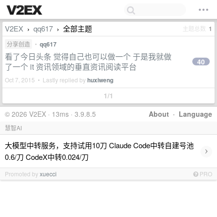
V2EX
qq617
全部主题
主题总数
1
›
›
分享创造
•
qq617
看了今日头条 觉得自己也可以做一个 于是我就做
40
了一个 it 资讯领域的垂直资讯阅读平台
Oct 7, 2015 • Lastly replied by
huxiweng
1/1
© 2026 V2EX · 13ms · 3.9.8.5
About
·
Language
慧智AI
大模型中转服务，支持试用10刀 Claude Code中转自建号池
›
0.6/刀 CodeX中转0.024/刀
Promoted by
xuecci
PRO