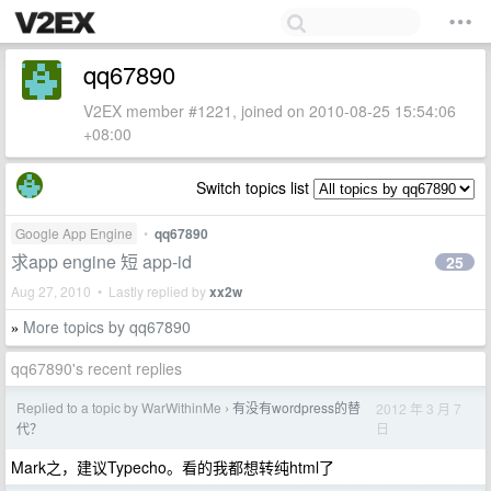
qq67890
V2EX member #1221, joined on 2010-08-25 15:54:06
+08:00
Switch topics list
Google App Engine
•
qq67890
求app engine 短 app-id
25
Aug 27, 2010 • Lastly replied by
xx2w
More topics by qq67890
»
qq67890's recent replies
Replied to a topic by WarWithinMe
有没有wordpress的替
2012 年 3 月 7
›
日
代？
Mark之，建议Typecho。看的我都想转纯html了