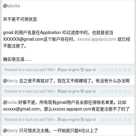
@
qiaoka
并不是不可用状态
gmail 的用户名是在Application ID过滤库中的，也就是说当
XXXXXX@gmail.com
这个账户存在时，
xxxxxx.appspot.com
就已经
不能注册了。
确实很无语......
Replied to a topic by qq67890
求app engine 短 app-id
2010 年 8 月 26 日
›
@
darcy
总之很不爽就对了，现在又不绑裸域了。有没有什么办法啊
Replied to a topic by qq67890
求app engine 短 app-id
2010 年 8 月 26 日
›
@
xx2w
好像不是，所有现有gmail用户名全部在排除名单里。比如
xxxxxx@gmail.com
，那么xxxxxx.appspot.com肯定是注册不了的了
Replied to a topic by qq67890
求app engine 短 app-id
2010 年 8 月 25 日
›
@
darcy
只可惜关注太晚，一开始就只能6位以上了