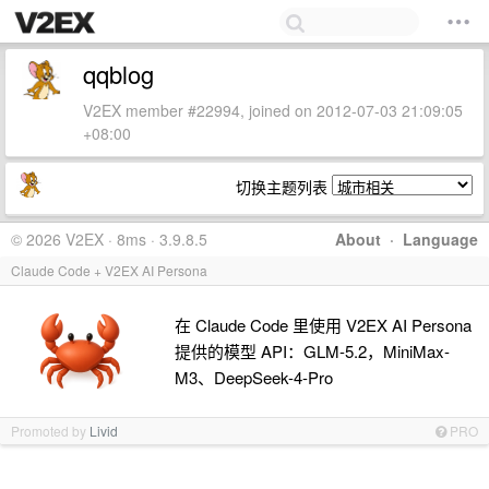
qqblog
V2EX member #22994, joined on 2012-07-03 21:09:05
+08:00
切换主题列表
© 2026 V2EX · 8ms · 3.9.8.5
About
·
Language
Claude Code + V2EX AI Persona
在 Claude Code 里使用 V2EX AI Persona
提供的模型 API：GLM-5.2，MiniMax-
M3、DeepSeek-4-Pro
Promoted by
Livid
PRO