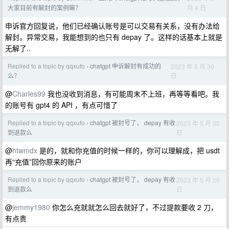
月 4 日
大家目前有解封的案例嘛？
申诉官方回复说，他们已经确认账号是可以交易有关系，没有办法给
解封。异常交易，我能想到的也只有 depay 了。这样的话基本上就是
无解了..
Replied to a topic by qqxufo
chatgpt 申诉解封有成功的
2023 年 5 月 30
›
日
么？
@
Charles99
我也没收到消息，有可能周末不上班，再等等看吧。我
的账号有 gpt4 的 API ，有点可惜了
Replied to a topic by qqxufo
chatgpt 被封号了， depay 有收
2023 年 5 月 30
›
日
到退款么
@
htwmdx
是的，就和你充值的时候一样的，你可以理解成，把 usdt
再“充值”回你原来的账户
Replied to a topic by qqxufo
chatgpt 被封号了， depay 有收
2023 年 5 月 29
›
日
到退款么
@
jemmy1980
你怎么充就就怎么回去就好了，不过提款要收 2 刀，
有点贵