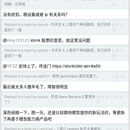
日
效期，记得用
没有收到，跟设备或者 ip 有关系吗？
Replied to a topic by qqxufo
今天在 X 上看到个神仙脑洞，自己动手
6 月 12
›
日
复刻了一版
@
mlxy123123
stonk 股票的意思，放这里没问题
Replied to a topic by qqxufo
今天在 X 上看到个神仙脑洞，自己动手
6 月 12
›
日
复刻了一版
@
YFZZ
安排上了，传送门 https://stonkrider.win/#a50
Replied to a topic by sq4537
感觉 gemini3pro 真的变蠢了。
1 月 4 日
›
最近被太多人撸羊毛了，降智很明显
Replied to a topic by qqxufo
听说 Nano Banana 2 要发布
2025 年 11 月 10
›
日
了？
凑热闹搞一下，图一乐，还是比较期待模型提供的新玩法的，等更新
了再基于模型能力搞产品吧
Replied to a topic by LumiYixel
上周六 chatgpt 账号大量被封，
2023 年 6
›