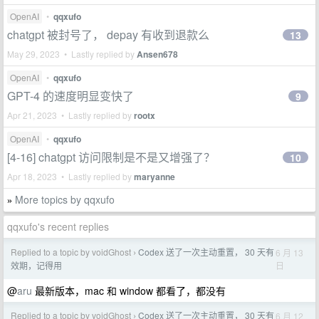
OpenAI
•
qqxufo
chatgpt 被封号了， depay 有收到退款么
13
May 29, 2023 • Lastly replied by
Ansen678
OpenAI
•
qqxufo
GPT-4 的速度明显变快了
9
Apr 21, 2023 • Lastly replied by
rootx
OpenAI
•
qqxufo
[4-16] chatgpt 访问限制是不是又增强了？
10
Apr 18, 2023 • Lastly replied by
maryanne
More topics by qqxufo
»
qqxufo's recent replies
Replied to a topic by voidGhost
Codex 送了一次主动重置， 30 天有
6 月 13
›
日
效期，记得用
@
aru
最新版本，mac 和 window 都看了，都没有
Replied to a topic by voidGhost
Codex 送了一次主动重置， 30 天有
6 月 12
›