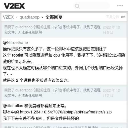
V2EX
quadrapop
全部回复
回复总数
82
›
›
回复了 quadrapop 创建的主题
[求助] 系统中毒了，找到了进程
2022 年 12
›
月 5 日
和文件，无法杀死和删除
@
Nitroethane
操作记录只有这么多了，这一段脚本中应该是把日志删除了
这个 rootkit 可以隐藏进程和 cpu 使用率，我搜了下，没找到怎么把隐
藏的给显示出来。
现在也不太确定时候从哪个端口进来的，外网几个映射端口已经关掉
了-_-
就是这 2 个进程也不知道应该怎么办。
回复了 quadrapop 创建的主题
[求助] 系统中毒了，找到了进程
2022 年 12
›
月 2 日
和文件，无法杀死和删除
@
dier
alias 和调度器都看起来正常。
脚本中的 http://1.234.16.54:7070/apiapi/api/raw/master/s.zip
我下下来有差不多 6M ，但是文件是损坏的
回复了 quadrapop 创建的主题
[求助] docker 容器无法连接外