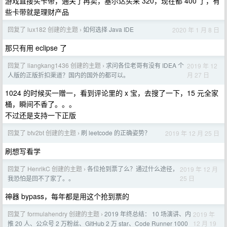
游戏直接买卡带，通关了再卖，塞尔达买来 320，现在都 400 了，有
些卡带就是理财产品
回复了 lux182 创建的主题
如何选择 Java IDE
2020 年 1 月 8 日
›
那只有用 eclipse 了
回复了 liangkang1436 创建的主题
求问各位老哥有没有 IDEA 个
2019 年 12
›
月 27 日
人版的正版折扣渠道？国内的国外的都可以。
1024 的时候买一赠一，看到评论里的 x 宝，去搜了一下，15 元全家
桶，瞬间不香了。。。
不过还是支持一下正版
回复了 btv2bt 创建的主题
刷 leetcode 的正确姿势？
2019 年 12 月 25 日
›
刷想写看学
回复了 HenrikC 创建的主题
各位抢到票了么？通过什么途径，
2019 年 12 月
›
25 日
我恐怕是回不了家了。。
神器 bypass，每年都是用这个抢到票的
回复了 formulahendry 创建的主题
2019 年终总结： 10 场演讲、内
2019 年
›
12 月 19
推 20 人、公众号 2 万粉丝、GitHub 2 万 star、Code Runner 1000