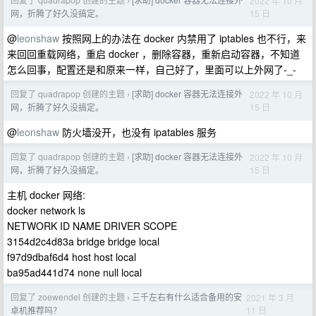
2022 年 10 月
›
15 日
网，折腾了好久没搞定。
@
leonshaw
按照网上的办法在 docker 内禁用了 iptables 也不行，来
来回回重载网络，重启 docker ，删除容器，重新启动容器，不知道
怎么回事，配置还是和原来一样，自己好了，里面可以上外网了-_-
回复了 quadrapop 创建的主题
[求助] docker 容器无法连接外
2022 年 10 月
›
15 日
网，折腾了好久没搞定。
@
leonshaw
防火墙没开，也没有 ipatables 服务
回复了 quadrapop 创建的主题
[求助] docker 容器无法连接外
2022 年 10 月
›
15 日
网，折腾了好久没搞定。
主机 docker 网络:
docker network ls
NETWORK ID NAME DRIVER SCOPE
3154d2c4d83a bridge bridge local
f97d9dbaf6d4 host host local
ba95ad441d74 none null local
回复了 zoewendel 创建的主题
三千左右有什么适合备用的安
2021 年 3 月
›
11 日
卓机推荐吗？