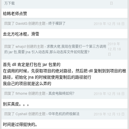
日
万下载
给韩老师点赞
回复了 DavidG 创建的主题
终于裸辞了
2019 年 12 月 18 日
›
去北方吃冰棍，滑雪
2019 年
回复了 whajcf 创建的主题
求教大佬,我现在需要打一个第三方调用
›
12 月 18
的 jar 包,需要 jna 引入动态库,那么动态库文件如何配置?
日
首先 dll 肯定是打包在 jar 包里的
在调用的时候，先获取项目的绝对路径，然后把 dll 复制到到项目的根
路径，初始化 jna 的时候就使用复制后的路径就行
我自己的项目就是这么弄的
回复了 firhome 创建的主题
真皮电脑椅如何？
2019 年 12 月 18 日
›
别买真皮。。。
回复了 Cyshall 创建的主题
中年危机的终极解法
2019 年 12 月 13 日
›
时间是过得挺快的。