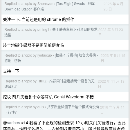
Replied to a topic by Shensven
[TestFlight] Swads - 群晖
2025 年 4 月
›
25 日
Download Station 客户端
关注一下..当前还是用的 chrome 的插件
Replied to a topic by pming1
关于静态车辆识别项目的技术
2023 年 8 月 23
›
日
选型
装个地磁传感器不是更简单便宜吗
Replied to a topic by iyobucuo
[抽奖 4 斤樱桃] 烟台大樱桃 -
2023 年 5 月 15
›
日
感谢 - 感悟
支持一下
Replied to a topic by RtIHZ
推荐同时能连接两个设备的无
2022 年 11 月 13
›
日
线耳机？
挖坟 前几天看到个众筹耳机 Genki Waveform 不错
Replied to a topic by quix
共享质量检测平台这个模式有没有
2018 年 9 月 11
›
日
可行性？
@
sarices
#14 我看了下正规的检测要求 12 小时关门关窗进行，因此
还是有一定科学依据的，一次检测花费是不小，所以我觉得可以考虑