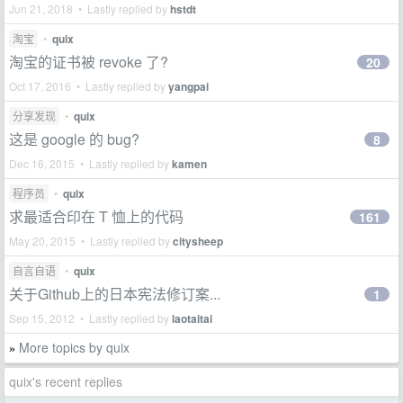
Jun 21, 2018 • Lastly replied by
hstdt
淘宝
•
quix
淘宝的证书被 revoke 了?
20
Oct 17, 2016 • Lastly replied by
yangpai
分享发现
•
quix
这是 google 的 bug?
8
Dec 16, 2015 • Lastly replied by
kamen
程序员
•
quix
求最适合印在 T 恤上的代码
161
May 20, 2015 • Lastly replied by
citysheep
自言自语
•
quix
关于Github上的日本宪法修订案...
1
Sep 15, 2012 • Lastly replied by
laotaitai
More topics by quix
»
quix's recent replies