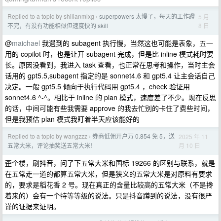
Replied to a topic by shilianmlxg
superpowers 太慢了，每天的工作蹬
5 月
›
8 日
不完，有没有功能相似但速度快的 skill
@
maichael
我遇到的 subagent 执行慢，当然这也可能是表象，五一
用的 copilot 时，也是让开 subagent 完成，但是比 inline 模式耗时要
长。原因没看到，我进入 task 查看，也正常在思考和操作，当时主会
话用的 gpt5.5,subagent 指定的是 sonnet4.6 和 gpt5.4 让主会话自己
决定。一般 gpt5.5 倾向于执行代码用 gpt5.4 ，check 验证用
sonnet4.6 ^-^。相比于 inline 的 plan 模式，速度差了不少。现在反思
的话，中间可能有些我需要 approve 的我去忙别的卡住了费些时间，
但是我预估 plan 模式我盯着半天应该能好的
Replied to a topic by wangzzz
券商低佣开户万 0.854 免 5，送
2025 年 11
›
月 10 日
五常大米，评论抽奖送五常大米！
歪个楼，刷抖音，问了下五常大米和国标 19266 的区别与联系，就是
在五常走一道的都算五常大米，但是狭义的五常大米是对原料有要求
的，要求是稻花香 2 号。现在真正的含量比较高的五常大米（不是搀
着来的）会有一个特等等级的说法。只是抖音蹲到的说法，没有很严
谨的证据来证明。