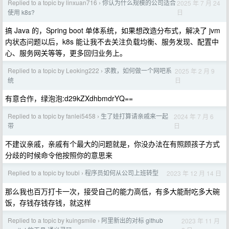
Replied to a topic by linxuan716
你认为什么规模的公司适合
2025 年 7 月 24
›
日
使用 k8s?
搞 Java 的，Spring boot 单体系统，如果想改造分布式，解决了 jvm
内状态问题以后，k8s 能让我不去关注负载均衡、服务发现、配置中
心、服务网关等等，更多回归业务上。
Replied to a topic by Leoking222
求教，如何做一个网吧系
2025 年 2 月 9
›
日
统
有意合作，绿泡泡:d29kZXdhbmdrYQ==
Replied to a topic by fanlei5458
生了娃打算请亲戚来一起
2024 年 7 月 6
›
日
带
不建议亲戚，亲戚有个最大的问题就是，你没办法在有照顾孩子方式
分歧的时候命令他按照你的意思来
Replied to a topic by toubi
程序员如何从公司上班转型
2023 年 12 月 14 日
›
那么我也百万打卡一次，接受自己的能力高低，有多大能耐吃多大碗
饭，存钱存钱存钱，就这样
Replied to a topic by kuingsmile
阿里新出的对标 github
2023 年 11 月
›