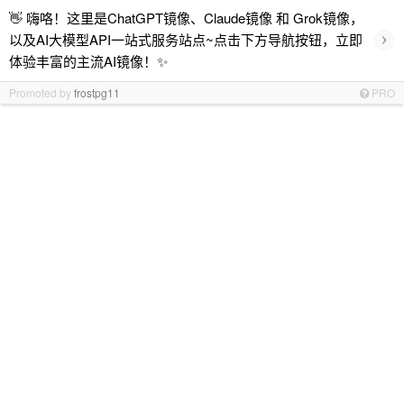
👋 嗨咯！这里是ChatGPT镜像、Claude镜像 和 Grok镜像，
›
以及AI大模型API一站式服务站点~点击下方导航按钮，立即
体验丰富的主流AI镜像！✨
Promoted by
frostpg11
PRO