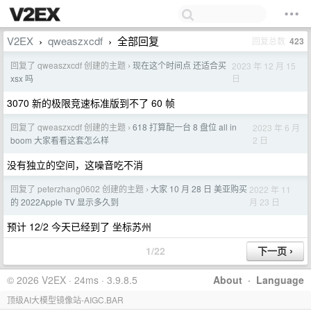
V2EX
qweaszxcdf
全部回复
回复总数
423
›
›
回复了 qweaszxcdf 创建的主题
现在这个时间点 还适合买
2023 年 12 月 15
›
日
xsx 吗
3070 新的极限竞速标准版到不了 60 帧
回复了 qweaszxcdf 创建的主题
618 打算配一台 8 盘位 all in
2023 年 6 月
›
2 日
boom 大家看看这套怎么样
没有独立的空间，这噪音吃不消
回复了 peterzhang0602 创建的主题
大家 10 月 28 日 美亚购买
2022 年 11
›
月 23 日
的 2022Apple TV 显示多久到
预计 12/2 今天已经到了 坐标苏州
1/22
© 2026 V2EX · 24ms · 3.9.8.5
About
·
Language
顶级AI大模型镜像站-AIGC.BAR