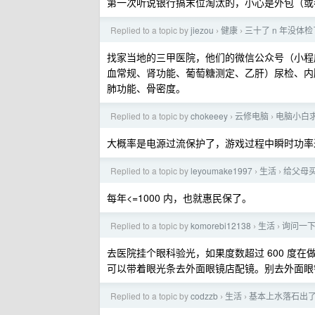
第一次听说银行搞末位淘汰的，小心是外包（或
Replied to a topic by
jiezou
健康
三十了 n 年没体
›
›
找家当地的三甲医院，他们的微信公众号（小程序
血常规、肾功能、葡萄糖测定、乙肝）尿检、内
肺功能、骨密度。
Replied to a topic by
chokeeey
云修电脑
电脑小白求
›
›
大概率是电源过流保护了，游戏过程中瞬时功率过
Replied to a topic by
leyoumake1997
生活
给父母
›
›
每年<=1000 内，也就惠民保了。
Replied to a topic by
komorebi12138
生活
询问一
›
›
去医院挂个眼科验光，如果度数超过 600 度
可以带着眼光条去外面眼镜店配镜。别去外面眼
Replied to a topic by
codzzb
生活
基本上水落石出
›
›