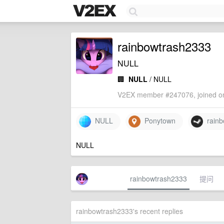
rainbowtrash2333
NULL
🏢
NULL
/ NULL
V2EX member #247076, joined on
NULL
Ponytown
rainb
NULL
rainbowtrash2333
提问
rainbowtrash2333's recent replies