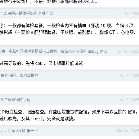
者银行子公司），不是正经银行本部招聘的话别去。
检了,去医院还是体检机构,套餐咋选
Jul 17, 202
）一般都有体检套餐。一般检查内容有抽血（肝功 10 项、血脂 8 项、
脏彩超（主要检查肝胆胰脾肾、甲状腺、前列腺）、胸部 CT 、心电图、
助，电脑打游戏时老是断电式关机，各位大哥有没有 debug 建议
Jun 16, 202
高导致的，先将 cpu 、显卡频率拉低试试
买医疗保险，求种草推荐
Apr 8, 202
下各位配眼镜的问题
Apr 8, 202
在做个眼底检查、眼压检查。有些医院能提供配镜，如果不喜欢医院的眼镜
镜店验光，及其不专业，完全就是瞎搞。
了。。给家人们汇报一下
Mar 14, 202