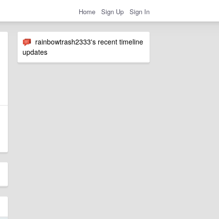
Home
Sign Up
Sign In
rainbowtrash2333's recent timeline
updates