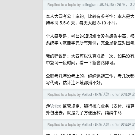
Replied to a topic by
cslingjun
职场话题
26 岁，
›
›
本人大四考公上岸的，比较有参考性：本人是大
持学习 5.5-6 天，每天大概 8-10 小时。
个人感受是，考公的知识难度没有想象中高，都是
系统学习就能学完所有知识，完全足够应对国考
我的建议是：大四可以认真准备一次，如果没有
中复习一段时间，看一下新套路即可。
全职考几年没考上的，纯纯逃避工作，考几次都
写代码，估计连环境都搭不好。
Replied to a topic by
Veiled
职场话题
offer 选择建议
›
›
@
Veiled
监管规定，银行核心业务（支付、核算
外包出去，就是为了方便压榨，纯纯牛马
Replied to a topic by
Veiled
职场话题
offer 选择建议
›
›