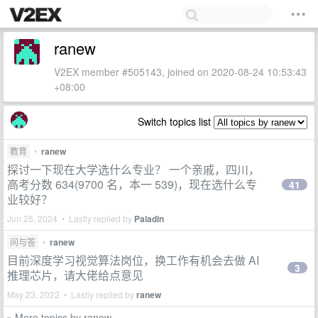
ranew
V2EX member #505143, joined on 2020-08-24 10:53:43
+08:00
Switch topics list
教育
•
ranew
探讨一下现在大学选什么专业？ 一个亲戚，四川，
高考分数 634(9700 名，本一 539)，现在选什么专
41
业较好？
Jun 25, 2024 • Lastly replied by
Paladin
问与答
•
ranew
目前深度学习视觉算法岗位，换工作有机会去做 AI
3
推理芯片，请大佬给点意见
May 23, 2022 • Lastly replied by
ranew
More topics by ranew