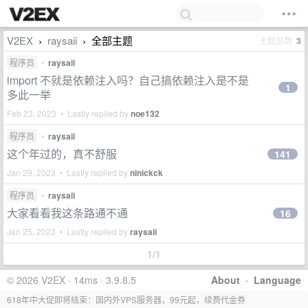
V2EX
raysaii
全部主题
主题总数
3
›
›
程序员
•
raysaii
import 不就是依赖注入吗？自己搞依赖注入是不是
1
多此一举
Feb 23, 2023 • Lastly replied by
noe132
程序员
•
raysaii
这个年过的，真不舒服
141
Jan 29, 2023 • Lastly replied by
ninickck
程序员
•
raysaii
大家看看我这条路通不通
16
Jan 25, 2023 • Lastly replied by
raysaii
1/1
© 2026 V2EX · 14ms · 3.9.8.5
About
·
Language
618年中大促即将结束：国内外VPS服务器，99元起，续费代金券