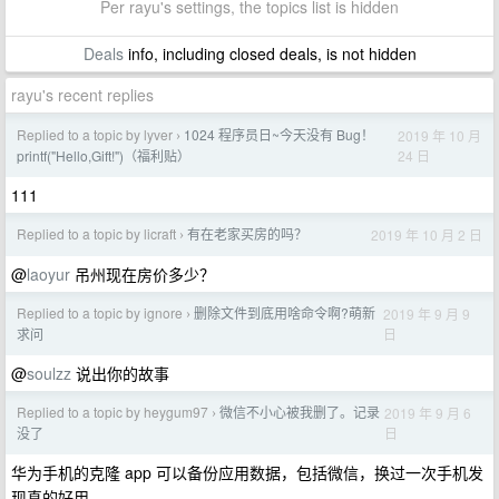
Per rayu's settings, the topics list is hidden
Deals
info, including closed deals, is not hidden
rayu's recent replies
Replied to a topic by lyver
1024 程序员日~今天没有 Bug！
2019 年 10 月
›
24 日
printf("Hello,Gift!")（福利贴）
111
Replied to a topic by licraft
有在老家买房的吗？
2019 年 10 月 2 日
›
@
laoyur
吊州现在房价多少？
Replied to a topic by ignore
删除文件到底用啥命令啊?萌新
2019 年 9 月 9
›
日
求问
@
soulzz
说出你的故事
Replied to a topic by heygum97
微信不小心被我删了。记录
2019 年 9 月 6
›
日
没了
华为手机的克隆 app 可以备份应用数据，包括微信，换过一次手机发
现真的好用