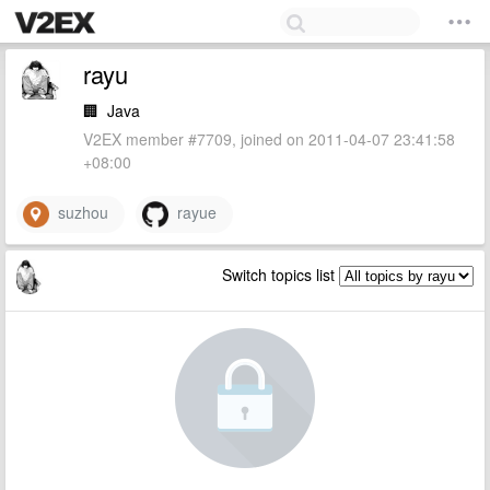
rayu
🏢
Java
V2EX member #7709, joined on 2011-04-07 23:41:58
+08:00
suzhou
rayue
Switch topics list