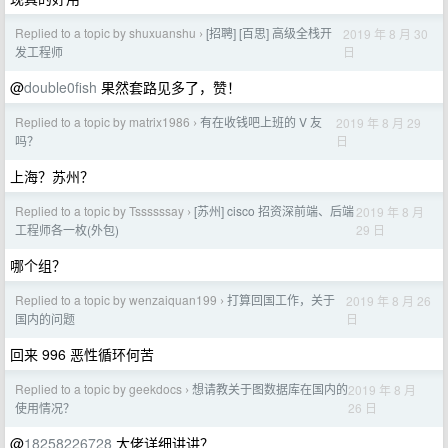
Replied to a topic by shuxuanshu
[招聘] [百思] 高级全栈开
2019 年 8 月 30
›
日
发工程师
@
double0fish
果然套路见多了，赞！
Replied to a topic by matrix1986
有在收钱吧上班的 V 友
2019 年 8 月 29
›
日
吗？
上海？苏州？
Replied to a topic by Tssssssay
[苏州] cisco 招资深前端、后端
2019 年 8 月
›
29 日
工程师各一枚(外包)
哪个组？
Replied to a topic by wenzaiquan199
打算回国工作，关于
2019 年 8 月 26
›
日
国内的问题
回来 996 恶性循环何苦
Replied to a topic by geekdocs
想请教关于图数据库在国内的
2019 年 8 月
›
26 日
使用情况？
@
18258226728
大佬详细讲讲？