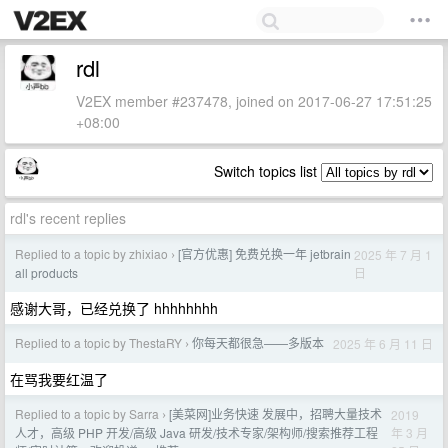
rdl
V2EX member #237478, joined on 2017-06-27 17:51:25
+08:00
Switch topics list
rdl's recent replies
Replied to a topic by zhixiao
[官方优惠] 免费兑换一年 jetbrain
2025 年 7 月 1
›
日
all products
感谢大哥，已经兑换了 hhhhhhhh
Replied to a topic by ThestaRY
你每天都很急——多版本
2025 年 6 月 11 日
›
在骂我要红温了
Replied to a topic by Sarra
[美菜网]业务快速 发展中，招聘大量技术
2019
›
年 3 月
人才，高级 PHP 开发/高级 Java 研发/技术专家/架构师/搜索推荐工程