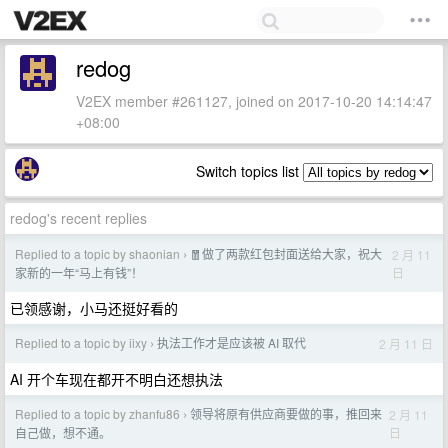
redog
V2EX member #261127, joined on 2017-10-20 14:14:47
+08:00
Switch topics list
redog's recent replies
Replied to a topic by shaonian
🧧做了两款红包封面送给大家，祝大
2 月 11
›
日
家新的一年“马上有钱”！
已领感谢，小马还挺好看的
Replied to a topic by iixy
执法工作才是应该被 AI 取代
2 月 11 日
›
AI 开个车现在都开不明白还想执法
Replied to a topic by zhanfu86
领导将原有供应商要做的事，推回来
2 月 11
›
日
自己做，想不通。