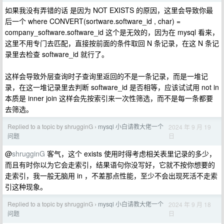
如果我没有弄错的话 是因为 NOT EXISTS 的原因，这里会导致你最
后一个 where CONVERT(sortware.software_id , char) =
company_software.software_id 这个是无效的，因为在 mysql 看来，
这里不用专门去匹配，直接按前面的条件取回 N 条记录，在这 N 条记
录里去检查 software_id 就行了。
这样会导致外层查询时子查询里返回的不是一条记录，而是一堆记
录，在这一堆记录里去判断 software_id 是否相等，应该试试用 not in
本质是 inner join 这样会先按索引来一次性筛选，而不是每一条都要
去筛选。
Replied to a topic by shrugginG
mysql 小白请教大佬一个
2024 年 9 月 19
›
日
问题
@
shrugginG
客气，这个 exists 使用时得考虑相关表里记录的多少，
而且有时你以为它会走索引，结果语句你没写好，它就不按你想要的
走索引，我一般无脑用 in ，不差那点性能，至少不会出现死活不走索
引这种现象。
Replied to a topic by shrugginG
mysql 小白请教大佬一个
2024 年 9 月 18
›
日
问题