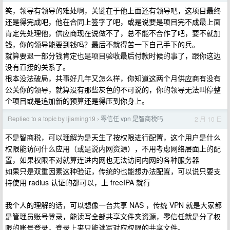
笑，领导有领导的难处啊，关键在于他上面还有领导吧，这项目最终
还是得完成吧，他在合同上签字了吧，或是说要是项目完不成最上面
肯定先处理他，供应商现在说做不了，总不能不合作了吧，要不就加
钱，你的领导能要到钱吗？最后不就得苦一下自己手下的兵。
就算要退一部分钱肯定也是项目验收最后付款时候的事了，跟你这边
没有直接的关系了。
根本没法破局，共事好几年又怎么样，你知道这两个月供应商有没有
公关你的领导，就算没有那些灰色的不可说的，你的领导无法叫停整
个项目或是追加新的预算还是得压到你身上。
Replied to a topic by ljiaming19
零信任 vpn 是智商税吗
2 月 10 日
›
不是智商税，可以理解为是天生了按权限进行配置，这个用户是什么
权限能访问什么应用（或是说内网资源），不用考虑网络层面上的配
置，如果权限不对就算连进内网也无法访问内网的各种服务器
如果只是双重因素这种验证，传统的也能想办法配置，可以说只要支
持使用 radius 认证的都可以，上 freeIPA 就行
我个人的理解的话，可以想像一台共享 NAS ，传统 VPN 就是大家都
是管理员账号登录，能读写全部共享文件夹资源，零信任就是分了权
限的账号登录，登录上来只能读写对应权限的共享文件。