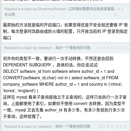
Replied to a topic by ShowYourPrompt
过年期间需要将远程桌面暴露
2 月 4
›
日
在公网
最原始的方法就是临时开启端口，如果觉得还是不安全就还要做 IP 限
制，每次登录时改路由或防火墙的配置，只开放当前的 IP 登录到指定
端口
Replied to a topic by newboy1
询问一个慢查询的问题
2024 年 11 月 7 日
›
另外你的类型不一致，要进行一次手动转换，不然还是会回到
DEPENDENT SUBQUERY ，具体的话，你应该试试:
SELECT software_id from software where author_id = 1 and
CONVERT(software_id,char) not in ( select software_id FROM
company_software WHERE author_id = 1 and country in ('china',
'korea', 'england') )
这样在 mysql 看来子查询是独立于主查询的，这样只会执行一次子查
询，上面都使用了索引，如果你不使用 convert 去转换，因为类型不
一致，mysql 又会先看 author_id 有多少条，有多少条就执行多少次
子查询，这样就慢了。
Replied to a topic by newboy1
询问一个慢查询的问题
2024 年 11 月 6 日
›