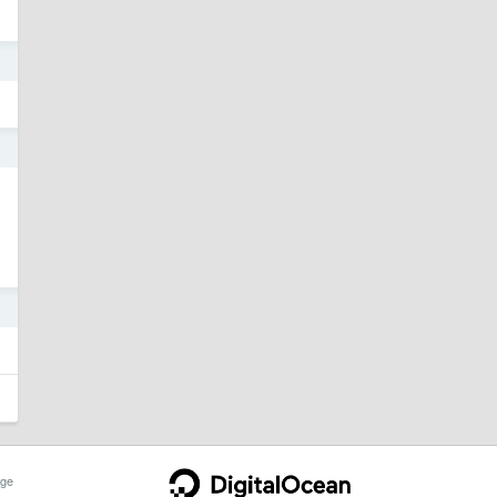
3
3
3
ge