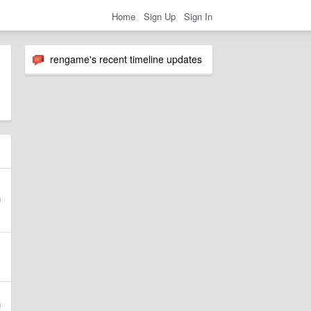
Home
Sign Up
Sign In
rengame's recent timeline updates