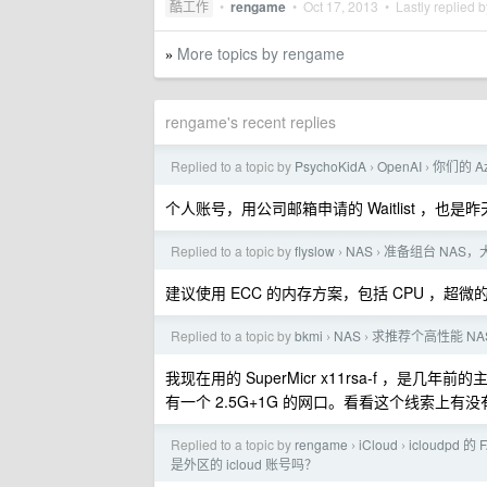
酷工作
•
rengame
•
Oct 17, 2013
• Lastly replied 
More topics by rengame
»
rengame's recent replies
Replied to a topic by
PsychoKidA
OpenAI
你们的 Az
›
›
个人账号，用公司邮箱申请的 Waitlist ，
Replied to a topic by
flyslow
NAS
准备组台 NAS
›
›
建议使用 ECC 的内存方案，包括 CPU ，超微
Replied to a topic by
bkmi
NAS
求推荐个高性能 NA
›
›
我现在用的 SuperMicr x11rsa-f ，是几年前
有一个 2.5G+1G 的网口。看看这个线索上
Replied to a topic by
rengame
iCloud
icloudpd
›
›
是外区的 icloud 账号吗？