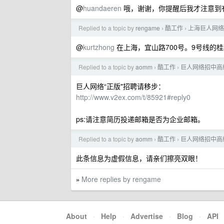
@
huandaeren
哦，谢谢，你提醒后我才注意到
Replied to a topic by
rengame
酷工作
上海巨人网络
›
›
@
kurtzhong
在上海，宜山路700号。9号线的
Replied to a topic by
aomm
酷工作
巨人网络招中高级ph
›
›
巨人网络“正版"招聘请移步：
http://www.v2ex.com/t/85921#reply0
ps:请注意简历投递邮箱是否为企业邮箱。
Replied to a topic by
aomm
酷工作
巨人网络招中高级ph
›
›
此条信息为虚假信息，请亲们擦亮双眼！
More replies by rengame
»
About
·
Help
·
Advertise
·
Blog
·
API