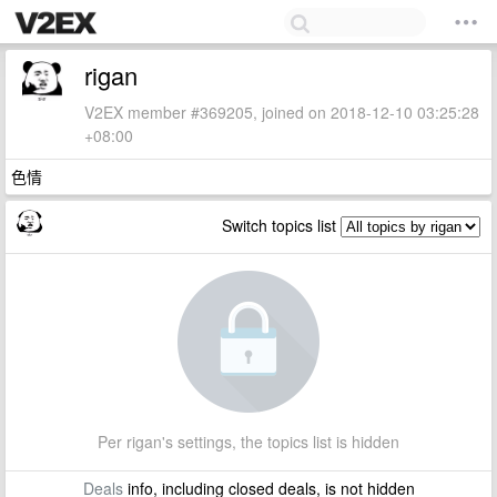
rigan
V2EX member #369205, joined on 2018-12-10 03:25:28
+08:00
色情
Switch topics list
Per rigan's settings, the topics list is hidden
Deals
info, including closed deals, is not hidden