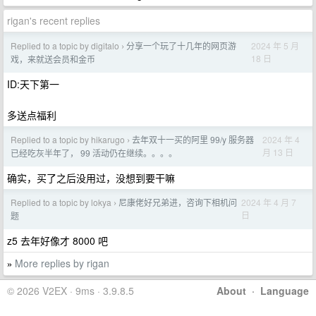
rigan's recent replies
Replied to a topic by digitalo
分享一个玩了十几年的网页游
2024 年 5 月
›
18 日
戏，来就送会员和金币
ID:天下第一
多送点福利
Replied to a topic by hikarugo
去年双十一买的阿里 99/y 服务器
2024 年 4
›
月 13 日
已经吃灰半年了， 99 活动仍在继续。。。。
确实，买了之后没用过，没想到要干嘛
Replied to a topic by lokya
尼康佬好兄弟进，咨询下相机问
2024 年 4 月 7
›
日
题
z5 去年好像才 8000 吧
More replies by rigan
»
© 2026 V2EX · 9ms · 3.9.8.5
About
·
Language