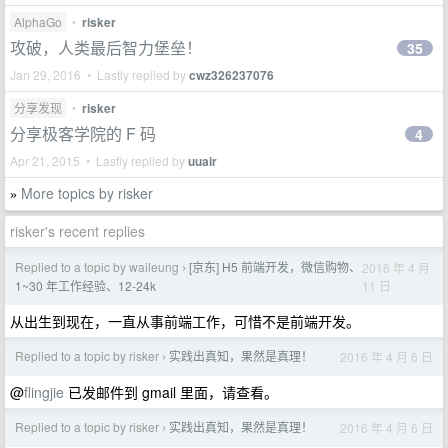
AlphaGo
•
risker
攻破，人类最后智力堡垒！
35
Jan 29, 2016 • Lastly replied by
cwz326237076
分享发现
•
risker
分享极客学院的 F 码
4
Apr 21, 2015 • Lastly replied by
uuair
More topics by risker
»
risker's recent replies
Replied to a topic by waileung
[京东] H5 前端开发，微信购物、
2016 年 4 月
›
11 日
1~30 年工作经验、12-24k
从出生到现在，一直从事前端工作，可惜不是前端开发。
Replied to a topic by risker
实践出真知，果然是真理！
2016 年 4 月 6 日
›
@
flingjie
已发邮件到 gmail 里面，请查看。
Replied to a topic by risker
实践出真知，果然是真理！
2016 年 4 月 6 日
›