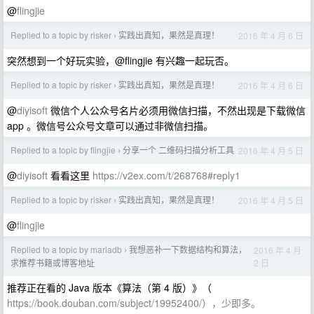
@
flingjie
Replied to a topic by risker
实践出真知，果然是真理！
2016 年 4 月 6 日
›
突然想到一个好玩实验，@flingjie 有兴趣一起玩否。
Replied to a topic by risker
实践出真知，果然是真理！
2016 年 4 月 6 日
›
@
diyisoft
微信个人公众号名片必须用微信扫描，不然出现是下载微信
app 。微信号公众号文章可以通过非微信扫描。
Replied to a topic by flingjie
分享一个 二维码扫描分析工具
2016 年 4 月 5 日
›
@
diyisoft
看看这里
https://v2ex.com/t/268768#reply1
Replied to a topic by risker
实践出真知，果然是真理！
2016 年 4 月 5 日
›
@
flingjie
Replied to a topic by mariadb
我想恶补一下数据结构和算法，
2016 年 4 月
›
2 日
求推荐书籍或博客地址
推荐正在看的 Java 版本《算法（第 4 版）》（
https://book.douban.com/subject/19952400/），少即多。