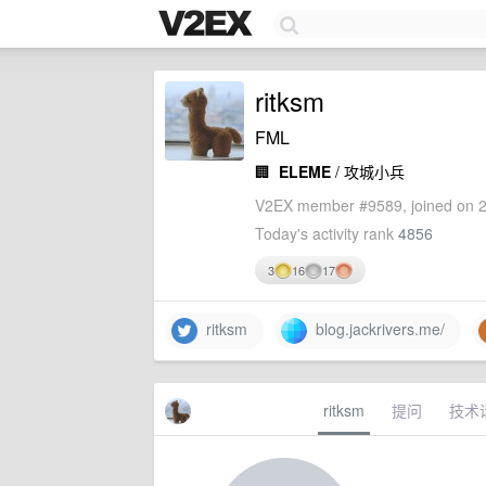
ritksm
FML
🏢
ELEME
/ 攻城小兵
V2EX member #9589, joined on 2
Today's activity rank
4856
3
16
17
ritksm
blog.jackrivers.me/
ritksm
提问
技术