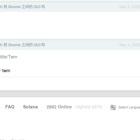
sh 到 Gnome 之间的 GUI 吗
May 4, 202
sh 到 Gnome 之间的 GUI 吗
May 4, 202
/title/Twm
 twm
·
FAQ
·
Solana
·
2882 Online
Highest 6679
·
Select Langua