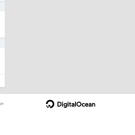
2
2
ge