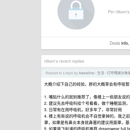
Per ritksm's 
Deals
info,
ritksm's recent replies
Replied to a topic by
Awes0me
生活
打呼噜被对象
›
›
大概介绍下自己的经验，胖的大概率会有呼吸暂
1. 嘴贴什么的就别推荐了，像楼上一些朋友说
2. 建议先去呼吸科挂个号看看，做个睡眠监测
3. 日常有在用呼吸机，好多年了，非常好用
4. 楼上有些说的呼吸机会不自觉拿掉的，我
罩，如果是有鼻炎本身就鼻塞的建议用面罩，基
5. 如果是飞利浦的呼吸机推荐 dreamwear full f