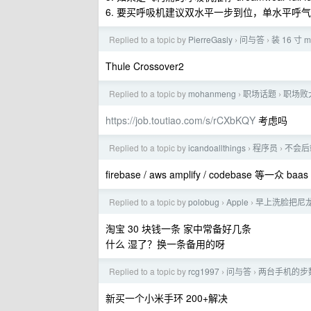
6. 要买呼吸机建议双水平一步到位，单水平呼
Replied to a topic by
PierreGasly
问与答
装 16 寸
›
›
Thule Crossover2
Replied to a topic by
mohanmeng
职场话题
职场败
›
›
https://job.toutiao.com/s/rCXbKQY
考虑吗
Replied to a topic by
icandoallthings
程序员
不会后
›
›
firebase / aws amplify / codebase 等一众 baa
Replied to a topic by
polobug
Apple
早上洗脸把尼
›
›
淘宝 30 块钱一条 家中常备好几条
什么 湿了？换一条备用的呀
Replied to a topic by
rcg1997
问与答
两台手机的步
›
›
新买一个小米手环 200+解决