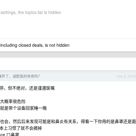
settings, the topics list is hidden
 including closed deals, is not hidden
嫌弃了，减肥真的有用吗？
Feb 6, 202
停，但不绝对，还是谨遵医嘱
的大概率很危险
，就是带个设备回家睡一晚
之前也会，然后后来发现可能是和鼻炎有关系，得看一下你用的是鼻罩还是面
本上习惯了就不会摘掉
ace 口鼻罩