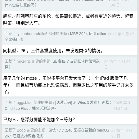
30 日
什么需要注意的吗？
超车之前观察前车的车轮，如果离线很近，或者有变近的趋势，赶紧
鸣笛，特别是大车。
回复了 lymanbernadette6 创建的主题
MBP 2024 使用 office
2025 年 9 月 27
›
日
全家桶巨卡
同机型，26 ，三件套重度使用，未发现类似的情况。
回复了 mikelirjc 创建的主题
🙏 各位 V 友记账软件如何选
2025 年 9 月 27
›
日
择？
用了几年的 moze ，虽说多平台开发太慢了（一个 iPad 版做了几
年），而且细节功能上也难说满意，但至少比之前用的随手记好太多
了。
回复了 eggsblue 创建的主题
[送激活码] 🎉 Wins 3 发布！ 新增：
2025 年 9
›
月 24 日
Cmd-Tab Plus，抽奖送激活码~
已购入，悬浮分屏能不能加个三等分？
回复了 Bodo 创建的主题
微信 4.1.1.240 图标在最新的 macOS
2025 年 9 月
›
23 日
26.1 已经支持深色模式