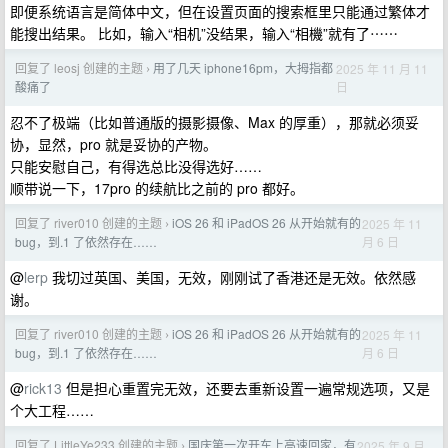
即便系统语言是简体中文，但在设置页面的搜索框里只能通过繁体才
能搜出结果。 比如，输入“相机”没结果，输入“相機”就有了⋯⋯
回复了 leosj 创建的主题
用了几天 iphone16pm，大拇指都
2025 年 11 月 11
›
日
酸痛了
忍不了极端（比如普通版的摄影摄像、Max 的厚重），那就必须妥
协，显然，pro 就是妥协的产物。
只能安慰自己，有得选总比没得选好……
顺带说一下，17pro 的续航比之前的 pro 都好。
回复了 river010 创建的主题
iOS 26 和 iPadOS 26 从开始就有的
2025 年 11
›
月 6 日
bug，到.1 了依然存在……
@
lerp
我切过英国、美国，无效，刚刚试了香港还是无效。依然感
谢。
回复了 river010 创建的主题
iOS 26 和 iPadOS 26 从开始就有的
2025 年 11
›
月 6 日
bug，到.1 了依然存在……
@
rick13
但是担心重置完无效，还要去重新设置一遍常规选项，又是
个大工程……
回复了 LittleYe233 创建的主题
国庆第一次开车上高速回家，有
2025 年 9 月
›