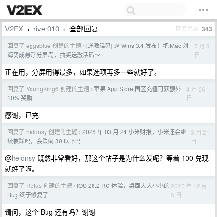
V2EX
river010
全部回复
回复总数
343
›
›
回复了 eggsblue 创建的主题
[送激活码] 🎉 Wins 3.4 发布！把 Mac 刘
7 月 3
›
日
海变成悬浮分屏岛，抽奖送激活码～
正在用，分屏用得最多，如果选项再多一些就好了。
回复了 YoungKing6 创建的主题
苹果 App Store 国区充值可获额外
4 月 26
›
日
10% 奖励
感谢，已充
回复了 helonsy 创建的主题
2026 年 03 月 24 小米财报，小米还会继
3 月 21
›
日
续被踩吗，会跌倒 30 以下吗
@
helonsy
既然非常看好，那这个帖子是为什么发呢？等着 100 兑现
就好了啊。
回复了 Retas 创建的主题
IOS 26.2 RC 体验，桌面大大小小的
2025 年 12 月
›
5 日
Bug 终于修复了
请问，这个 Bug 还有吗？谢谢