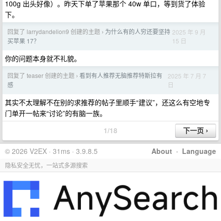
100g 出头好像）。昨天下单了苹果那个 40w 单口，等到货了体验
下。
回复了 larrydandelion9 创建的主题
为什么有的人穷还要坚持
2025 年 9 月
›
15 日
买苹果 17？
你的问题本身就不礼貌。
回复了 teaser 创建的主题
看到有人推荐无脑推荐特斯拉有
2025 年 7 月 7
›
日
感
其实不太理解不在别的求推荐的帖子里顺手“建议”，还这么有空地专
门单开一帖来“讨论”的有脑一族。
1/18
© 2026 V2EX · 31ms · 3.9.8.5
About
·
Language
隐私安全无忧，一站式多源搜索