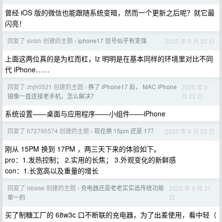
曾经 iOS 版的微信也能跟随系统变暗，然而一个更新之后呢？就它最
闪亮！
回复了 sinbh 创建的主题
iphone17 信号似乎有变强
2025 年 9 月 22 日
›
上面这两位真的是为杠而杠，lz 明明是在基本同样的环境里对比不同
代 iPhone……
回复了 zhjh0521 创建的主题
换了 iPhone17 后， MAC iPhone
2025 年 9
›
月 22 日
镜像一直连接老手机，怎么解决？
系统设置——桌面与应用程序——小组件——iPhone
回复了 672795574 创建的主题
现在换 15pm 还是 17？
2025 年 9 月 22 日
›
刚从 15PM 换到 17PM ，两三天下来的体验如下。
pro：1.发热控制； 2.实用的长焦； 3.外观变化的新鲜感
con：1.长宽高以及重量的增长
回复了 isbase 创建的主题
充电器还是老老实实选传统功能
2025 年 9 月 21
›
日
单一的
买了制糖工厂的 68w3c 口不断联的充电器，为了出差使用，看中轻（