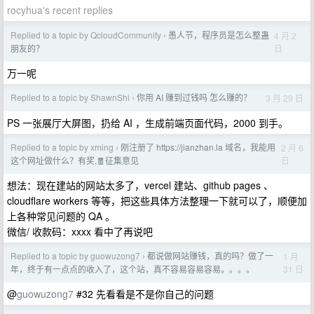
rocyhua's recent replies
Replied to a topic by QcloudCommunity
愚人节，程序员是怎么整蛊
4 月 2
›
日
朋友的？
万一呢
Replied to a topic by ShawnShi
你用 AI 赚到过钱吗 怎么赚的？
3 月 29 日
›
PS 一张展厅大屏图，扔给 AI ，生成前端页面代码，2000 到手。
Replied to a topic by xming
刚注册了 https://jianzhan.la 域名，我能用
2 月 6
›
日
这个网址做什么？有奖,🧧征集意见
想法：现在建站的网站太多了，vercel 建站、github pages 、
cloudflare workers 等等，把这些具体方法整理一下就可以了，顺便加
上各种常见问题的 QA 。
微信/ 收款码：xxxx 看中了再说吧
Replied to a topic by guowuzong7
都说做网站赚钱，真的吗？做了一
1 月
›
31 日
年，终于有一点点的收入了，这个站，真不容易容易容易。。。。
@
guowuzong7
#32 先看看是不是你自己的问题