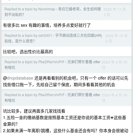
Replied to a topic by Nominhap
各位已婚老哥，余生如何做
2025 年 11 月
›
1 日
到不出轨的？
有很多比 sex 有趣的事情，培养多点爱好就行了
Replied to a topic by zsh2401
字节跳动连续三次在四面(HR)
2025 年 10 月
›
2 日
后挂，是什么意思？
比较吧，选出性价比最高的
Replied to a topic by Pbe2RsrnVcPrF
兄弟们帮忙看看 offer
2024 年 4 月 19
›
日
有啥坑
@
dropdatabase
还是再看看别的机会吧，只有一个 offer 的话可以先
找些借口拖一下，先给自己留个保底，期间多看看其他的机会
Replied to a topic by Pbe2RsrnVcPrF
兄弟们帮忙看看 offer
2024 年 4 月 19
›
日
有啥坑
坑比较多，建议再面多几家找找看
1.五险一金的缴纳基数是按照基本工资还是你说的基本工资➕这些基
金算的？
2.如果未满一年离职/跳槽，这些什么基金还会有吗？你本身会很被动