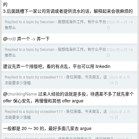
的
3.后面跳槽下一家公司背调或者提供流水的话，解释起来会很麻烦的
Replied to a topic by 5wunian
我想找海外工作，有什么平台
2024 年 4 月 19
›
日
推荐么
@
rodjl
弄一个 -> 弄一下
Replied to a topic by 5wunian
我想找海外工作，有什么平台
2024 年 4 月 19
›
日
推荐么
建议先弄一个排版吧，看的有点乱，平台可以用 linkedin
Replied to a topic by orzwalker111
各位英雄，今天周五，这
2024 年 4 月
›
19 日
次能要多少涨幅
@
chunkingName
过来人经验的话就是多投，待遇差不多了就先拿个
offer 保心安先，再慢慢和其他 offer argue
Replied to a topic by orzwalker111
各位英雄，今天周五，这
2024 年 4 月
›
19 日
次能要多少涨幅
一般都是 20 ～ 30 的，最好多面几家去 argue
Replied to a topic by lmq1919
还有两个月就毕业了，还没找到工