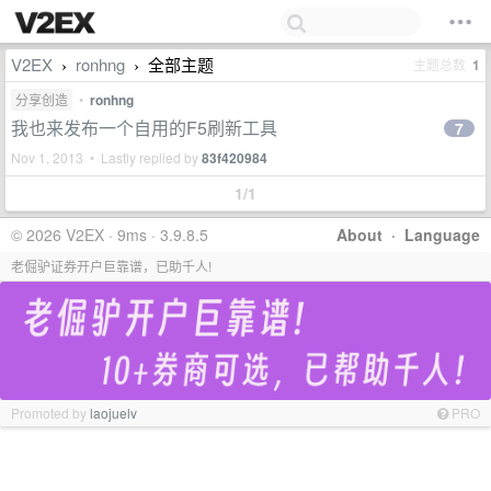
V2EX
ronhng
全部主题
主题总数
1
›
›
分享创造
•
ronhng
我也来发布一个自用的F5刷新工具
7
Nov 1, 2013 • Lastly replied by
83f420984
1/1
© 2026 V2EX · 9ms · 3.9.8.5
About
·
Language
老倔驴证券开户巨靠谱，已助千人!
Promoted by
laojuelv
PRO