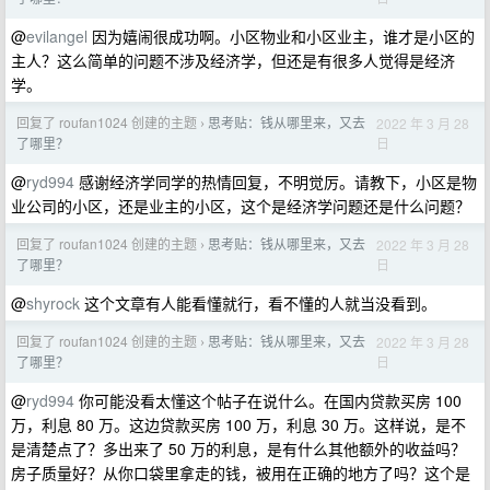
@
evilangel
因为嬉闹很成功啊。小区物业和小区业主，谁才是小区的
主人？这么简单的问题不涉及经济学，但还是有很多人觉得是经济
学。
回复了 roufan1024 创建的主题
思考贴：钱从哪里来，又去
2022 年 3 月 28
›
日
了哪里？
@
ryd994
感谢经济学同学的热情回复，不明觉厉。请教下，小区是物
业公司的小区，还是业主的小区，这个是经济学问题还是什么问题？
回复了 roufan1024 创建的主题
思考贴：钱从哪里来，又去
2022 年 3 月 28
›
日
了哪里？
@
shyrock
这个文章有人能看懂就行，看不懂的人就当没看到。
回复了 roufan1024 创建的主题
思考贴：钱从哪里来，又去
2022 年 3 月 28
›
日
了哪里？
@
ryd994
你可能没看太懂这个帖子在说什么。在国内贷款买房 100
万，利息 80 万。这边贷款买房 100 万，利息 30 万。这样说，是不
是清楚点了？多出来了 50 万的利息，是有什么其他额外的收益吗？
房子质量好？从你口袋里拿走的钱，被用在正确的地方了吗？这个是