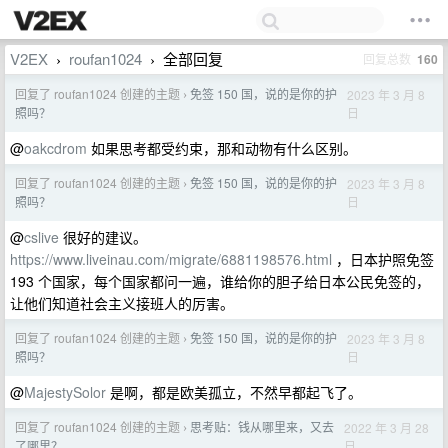
V2EX
roufan1024
全部回复
回复总数
160
›
›
回复了 roufan1024 创建的主题
免签 150 国，说的是你的护
2023 年 3 月 8
›
日
照吗？
@
oakcdrom
如果思考都受约束，那和动物有什么区别。
回复了 roufan1024 创建的主题
免签 150 国，说的是你的护
2023 年 3 月 8
›
日
照吗？
@
cslive
很好的建议。
https://www.liveinau.com/migrate/6881198576.html
，日本护照免签
193 个国家，每个国家都问一遍，谁给你的胆子给日本公民免签的，
让他们知道社会主义接班人的厉害。
回复了 roufan1024 创建的主题
免签 150 国，说的是你的护
2023 年 3 月 8
›
日
照吗？
@
MajestySolor
是啊，都是欧美孤立，不然早都起飞了。
回复了 roufan1024 创建的主题
思考贴：钱从哪里来，又去
2022 年 3 月 28
›
日
了哪里？