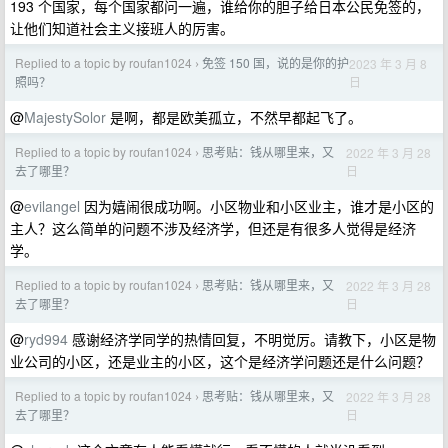
193 个国家，每个国家都问一遍，谁给你的胆子给日本公民免签的，
让他们知道社会主义接班人的厉害。
Replied to a topic by roufan1024
免签 150 国，说的是你的护
2023 年 3 月 8
›
日
照吗？
@
MajestySolor
是啊，都是欧美孤立，不然早都起飞了。
Replied to a topic by roufan1024
思考贴：钱从哪里来，又
2022 年 3 月 28
›
日
去了哪里？
@
evilangel
因为嬉闹很成功啊。小区物业和小区业主，谁才是小区的
主人？这么简单的问题不涉及经济学，但还是有很多人觉得是经济
学。
Replied to a topic by roufan1024
思考贴：钱从哪里来，又
2022 年 3 月 28
›
日
去了哪里？
@
ryd994
感谢经济学同学的热情回复，不明觉厉。请教下，小区是物
业公司的小区，还是业主的小区，这个是经济学问题还是什么问题？
Replied to a topic by roufan1024
思考贴：钱从哪里来，又
2022 年 3 月 28
›
日
去了哪里？