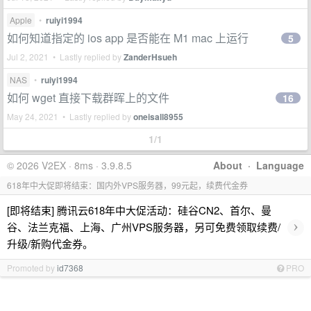
Apple
•
ruiyi1994
如何知道指定的 ios app 是否能在 M1 mac 上运行
5
Jul 2, 2021 • Lastly replied by
ZanderHsueh
NAS
•
ruiyi1994
如何 wget 直接下载群晖上的文件
16
May 24, 2021 • Lastly replied by
oneisall8955
1/1
© 2026 V2EX · 8ms · 3.9.8.5
About
·
Language
618年中大促即将结束：国内外VPS服务器，99元起，续费代金券
[即将结束] 腾讯云618年中大促活动：硅谷CN2、首尔、曼
›
谷、法兰克福、上海、广州VPS服务器，另可免费领取续费/
升级/新购代金券。
Promoted by
id7368
PRO