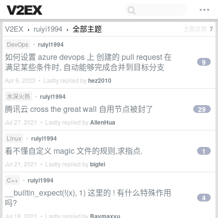
V2EX
ruiyi1994
全部主题
主题总数
7
›
›
DevOps
•
ruiyi1994
如何设置 azure devops 上 创建的 pull request 在
9
满足某些条件时, 自动能够完成合并到目标分支
Apr 6, 2023 • Lastly replied by
hez2010
水深火热
•
ruiyi1994
腾讯云 cross the great wall 自用节点被封了
29
Jul 27, 2021 • Lastly replied by
AllenHua
Linux
•
ruiyi1994
看不懂自定义 magic 文件的规则,求指点.
1
Jul 21, 2021 • Lastly replied by
bigfei
C++
•
ruiyi1994
__builtin_expect(!(x), 1) 这里的 ! 有什么特殊作用
4
吗?
Jul 18, 2021 • Lastly replied by
Baymaxyu