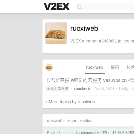
ruoxiweb
V2EX member #648986, joined on
ruoxiweb
提问
技
卡巴斯基报 WPS 的云服务 vas.wps.cn
全球工单系统
•
ruoxiweb
•
Dec 9, 2024
• Lastly re
More topics by ruoxiweb
»
ruoxiweb's recent replies
Replied to a topic by
chaoschick
旅行
16 号从大陆
›
›