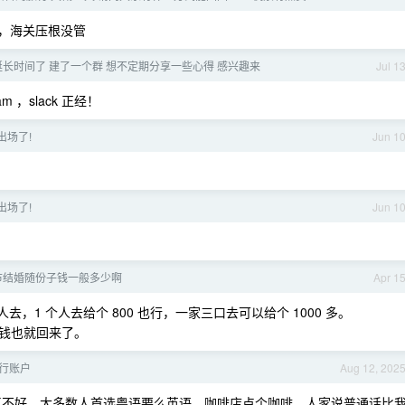
密，海关压根没管
ab 挺长时间了 建了一个群 想不定期分享一些心得 感兴趣来
Jul 1
m ，slack 正经！
5 出场了!
Jun 1
5 出场了!
Jun 1
市结婚随份子钱一般多少啊
Apr 1
去，1 个人去给个 800 也行，一家三口去可以给个 1000 多。
钱也就回来了。
行账户
Aug 12, 202
不好，大多数人首选粤语要么英语。咖啡店点个咖啡，人家说普通话比