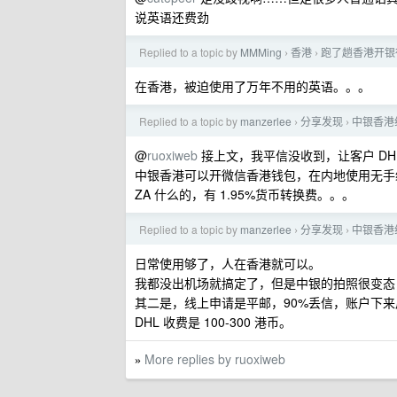
说英语还费劲
Replied to a topic by
MMMing
香港
跑了趟香港开银
›
›
在香港，被迫使用了万年不用的英语。。。
Replied to a topic by
manzerlee
分享发现
中银香港
›
›
@
ruoxiweb
接上文，我平信没收到，让客户 D
中银香港可以开微信香港钱包，在内地使用无手
ZA 什么的，有 1.95%货币转换费。。。
Replied to a topic by
manzerlee
分享发现
中银香港
›
›
日常使用够了，人在香港就可以。
我都没出机场就搞定了，但是中银的拍照很变态
其二是，线上申请是平邮，90%丢信，账户下来
DHL 收费是 100-300 港币。
More replies by ruoxiweb
»