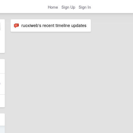
Home
Sign Up
Sign In
ruoxiweb's recent timeline updates
3