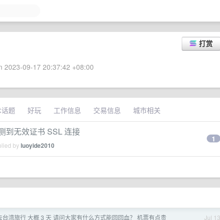
打赏
 2023-09-17 20:37:42 +08:00
术话题
好玩
工作信息
交易信息
城市相关
 检测到无效证书 SSL 连接
1
plied by
luoyide2010
去台湾旅行 大概 3 天 请问大家有什么方式能回回血？ 机票有点贵
Jul 1