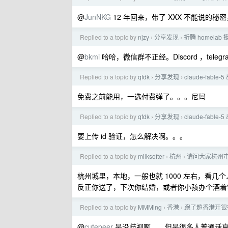
@
JunNKG
12 年回来，带了 XXX 不能说的秘
Replied to a topic by
njzy
分享发现
折腾 homel
›
›
@
bkmi
哈哈，微信群不正经。Discord ，telegra
Replied to a topic by
qfdk
分享发现
claude-fable-
›
›
免费之前能用，一选付费弹了。。。尼玛
Replied to a topic by
qfdk
分享发现
claude-fable-
›
›
要上传 id 验证，怎么解决啊。。。
Replied to a topic by
milksofter
杭州
请问大家杭州
›
›
杭州城里，本地，一般也就 1000 左右，看几个人
反正你送了，下次你结婚，或者你小孩办个酒着
Replied to a topic by
MMMing
香港
跑了趟香港开银
›
›
@
cutepeer
是没歧视啊……但是很多人普通话真