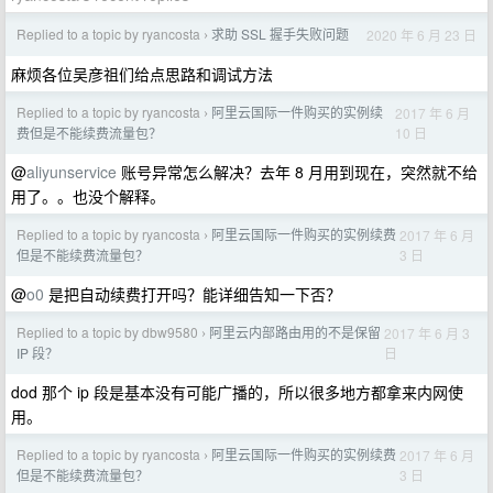
Replied to a topic by ryancosta
求助 SSL 握手失败问题
2020 年 6 月 23 日
›
麻烦各位吴彦祖们给点思路和调试方法
Replied to a topic by ryancosta
阿里云国际一件购买的实例续
2017 年 6 月
›
10 日
费但是不能续费流量包？
@
aliyunservice
账号异常怎么解决？去年 8 月用到现在，突然就不给
用了。。也没个解释。
Replied to a topic by ryancosta
阿里云国际一件购买的实例续费
2017 年 6 月
›
3 日
但是不能续费流量包？
@
o0
是把自动续费打开吗？能详细告知一下否？
Replied to a topic by dbw9580
阿里云内部路由用的不是保留
2017 年 6 月 3
›
日
IP 段？
dod 那个 ip 段是基本没有可能广播的，所以很多地方都拿来内网使
用。
Replied to a topic by ryancosta
阿里云国际一件购买的实例续费
2017 年 6 月
›
3 日
但是不能续费流量包？