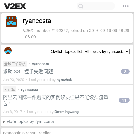
ryancosta
V2EX member #192347, joined on 2016-09-19 09:48:26
+08:00
Switch topics list
全球工单系统
•
ryancosta
求助 SSL 握手失败问题
3
Jun 23, 2020 • Lastly replied by
hymzhek
云计算
•
ryancosta
阿里云国际一件购买的实例续费但是不能续费流量
11
包？
Jun 8, 2017 • Lastly replied by
Devmingwang
More topics by ryancosta
»
ryancosta's recent replies