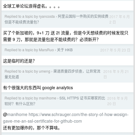
全球工单论坛浪得虚名。。。。
Replied to a topic by ryancosta
阿里云国际一件购买的实例续费
2017 年 6 月
›
2 日
但是不能续费流量包？
买了个新加坡的，9+1 刀 送 2t 流量，但是今天想续费的时候发现只
需要 9 刀，那就是流量包是不能续费的？必须新开？
Replied to a topic by MarsRuo
关于 HKB
2017 年 5 月 23 日
›
这是临时的还是？
Replied to a topic by umeng
渠道质量四步侦查，让异常流
2016 年 9 月 21
›
日
量无处遁
有个很强大的东西叫 google analytics
Replied to a topic by manihome
SSL HTTPS 证书买哪家的比
2016 年 9 月
›
20 日
较好？有什么区别？
@
manihome
https://www.schrauger.com/the-story-of-how-wosign-
gave-me-an-ssl-certificate-for-github-com
还有更加爆炸的，那个不算啥。