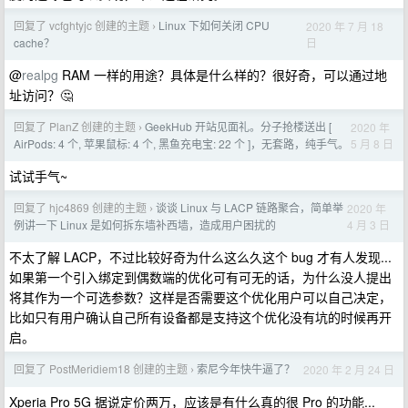
回复了 vcfghtyjc 创建的主题
Linux 下如何关闭 CPU
2020 年 7 月 18
›
日
cache？
@
realpg
RAM 一样的用途？具体是什么样的？很好奇，可以通过地
址访问？🤔
回复了 PlanZ 创建的主题
GeekHub 开站见面礼。分子抢楼送出 [
2020 年
›
5 月 8 日
AirPods: 4 个, 苹果鼠标: 4 个, 黑鱼充电宝: 22 个 ]，无套路，纯手气。
试试手气~
回复了 hjc4869 创建的主题
谈谈 Linux 与 LACP 链路聚合，简单举
2020 年
›
4 月 3 日
例讲一下 Linux 是如何拆东墙补西墙，造成用户困扰的
不太了解 LACP，不过比较好奇为什么这么久这个 bug 才有人发现...
如果第一个引入绑定到偶数端的优化可有可无的话，为什么没人提出
将其作为一个可选参数？这样是否需要这个优化用户可以自己决定，
比如只有用户确认自己所有设备都是支持这个优化没有坑的时候再开
启。
回复了 PostMeridiem18 创建的主题
索尼今年快牛逼了？
2020 年 2 月 24 日
›
Xperia Pro 5G 据说定价两万，应该是有什么真的很 Pro 的功能...