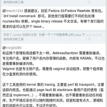
1 日
的内存分析工具
@
lework1234
感谢建议，目前 Fedora 33/Fedora Rawhide 里有包，
`dnf install memstrack` 即可。其他发行版需要打不同的包处理
ncurses/libc 依赖，single binary release 不太合适，有哪个发行版的
需求的话可以先开个 Issue 。
回复了 ryncsn 创建的主题
分享一下一个可能用得上的 Linux 下
2020 年 8 月
›
1 日
的内存分析工具
@
mingl0280
和这两个原理和用途都不太一样，AddressSanitizer 需要重新编译，
专注用户态，替换了用户态内存管理的函数，内核有 KASAN，不过也
是需要重新编译内核。
Valgrind 也是专注用户态，需要用 valgrind 启动程序，把整个程序跑
在沙盒里检测内存使用。
这个工具是用的 kernel 里的 tracing, 主要是 perf 和 tracepoint，主要
追踪内核态。也能通过 page fault 和 stacktrace 看用户态的使用（虽
然还没 implement...），不需要重新编译，也不需要重新启动任何程
序，生产环境应该也可以随时跑随时关闭，就是粒度有点大... 更细粒
度的追踪也可以实现，不过还在研究。