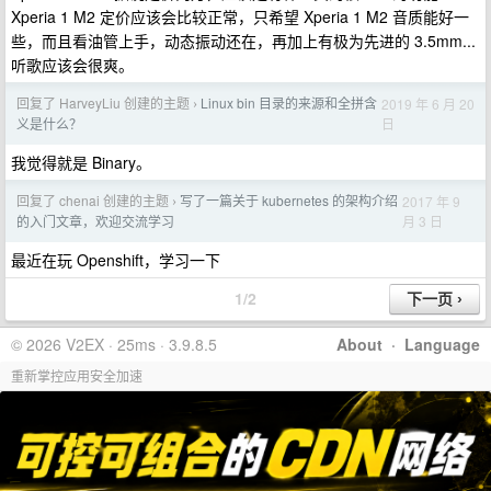
Xperia 1 M2 定价应该会比较正常，只希望 Xperia 1 M2 音质能好一
些，而且看油管上手，动态振动还在，再加上有极为先进的 3.5mm...
听歌应该会很爽。
回复了 HarveyLiu 创建的主题
Linux bin 目录的来源和全拼含
2019 年 6 月 20
›
日
义是什么？
我觉得就是 Binary。
回复了 chenai 创建的主题
写了一篇关于 kubernetes 的架构介绍
2017 年 9
›
月 3 日
的入门文章，欢迎交流学习
最近在玩 Openshift，学习一下
1/2
© 2026 V2EX · 25ms · 3.9.8.5
About
·
Language
重新掌控应用安全加速