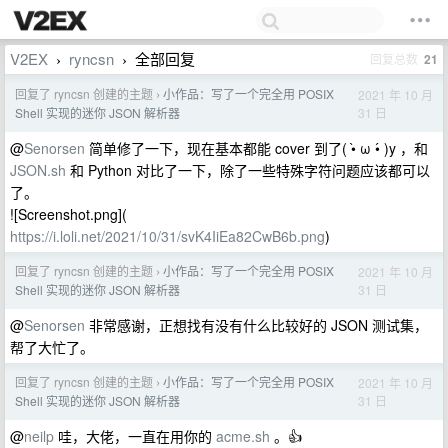
V2EX
ryncsn
全部回复
回复总数
21
›
›
回复了 ryncsn 创建的主题
小作品：写了一个完全用 POSIX
2021 年 10 月
›
31 日
Shell 实现的迷你 JSON 解析器
@
Senorsen
简单修了一下，现在基本都能 cover 到了( •̀ ω •́ )y ，和
JSON.sh
和 Python 对比了一下，除了一些特殊字符问题应该都可以
了。
![Screenshot.png](
https://i.loli.net/2021/10/31/svK4IiEa82CwB6b.png
)
回复了 ryncsn 创建的主题
小作品：写了一个完全用 POSIX
2021 年 10 月
›
31 日
Shell 实现的迷你 JSON 解析器
@
Senorsen
非常感谢，正想找有没有什么比较好的 JSON 测试集，
帮了大忙了。
回复了 ryncsn 创建的主题
小作品：写了一个完全用 POSIX
2021 年 10 月
›
31 日
Shell 实现的迷你 JSON 解析器
@
neilp
哇，大佬，一直在用你的
acme.sh
。👍