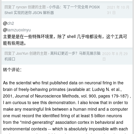
回复了 ryncsn 创建的主题
小作品：写了一个完全用 POSIX
2021 年 10 月
›
31 日
Shell 实现的迷你 JSON 解析器
@
ch2
@
iamzuoxinyu
主要是是在一些特殊环境里，除了 shell 几乎啥都没有，这个工具可
能有些用途。
回复了 JooYun 创建的主题
离科幻更近一步？马斯克展示脑
2020 年 8 月 29
›
日
机接口
转个评论：
As the scientist who first published data on neuronal firing in the
brain of freely-behaving primates (available at: Ludvig N. et al.,
2001, Journal of Neuroscience Methods, vol. 900, pages 179-187) ,
I am curious to see this demonstration. I also know that in order to
make any meaningful link between a human mind and a computer
one must record the identified firing of at least 5 billion neurons
from the "mind-generating" association cortex in behavioral and
environmental contexts -- which is absolutely impossible with each