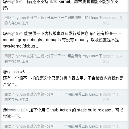
@
wxy1991
目前还不支持 3.10 kernel，周末我看看能不能加个支
持。
回复了 ryncsn 创建的主题
分享一下一个可能用得上的 Linux 下
2020 年 8 月
›
3 日
的内存分析工具
@
wxy1991
能提供一下内核版本以及发行版信息吗？还有检查一下
mount | grep debugfs，debugfs 有没有 mount，以及位置是不是
/sys/kernel/debug 。
回复了 ryncsn 创建的主题
分享一下一个可能用得上的 Linux 下
2020 年 8 月
›
2 日
的内存分析工具
@
ryncsn
#6
还有一个很不一样的是这个只是分析内容占用，不会检查内存操作是
否安全。
回复了 ryncsn 创建的主题
分享一下一个可能用得上的 Linux 下
2020 年 8 月
›
2 日
的内存分析工具
@
lework1234
加了个用 Github Action 的 static build release，可以
尝试一下。
回复了 ryncsn 创建的主题
分享一下一个可能用得上的 Linux 下
2020 年 8 月
›