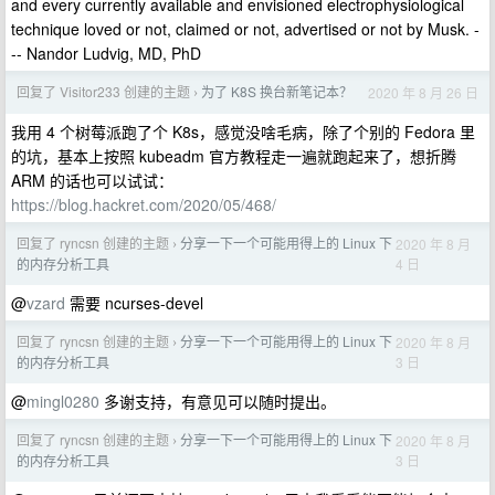
and every currently available and envisioned electrophysiological
technique loved or not, claimed or not, advertised or not by Musk. -
-- Nandor Ludvig, MD, PhD
回复了 Visitor233 创建的主题
为了 K8S 换台新笔记本？
2020 年 8 月 26 日
›
我用 4 个树莓派跑了个 K8s，感觉没啥毛病，除了个别的 Fedora 里
的坑，基本上按照 kubeadm 官方教程走一遍就跑起来了，想折腾
ARM 的话也可以试试：
https://blog.hackret.com/2020/05/468/
回复了 ryncsn 创建的主题
分享一下一个可能用得上的 Linux 下
2020 年 8 月
›
4 日
的内存分析工具
@
vzard
需要 ncurses-devel
回复了 ryncsn 创建的主题
分享一下一个可能用得上的 Linux 下
2020 年 8 月
›
3 日
的内存分析工具
@
mingl0280
多谢支持，有意见可以随时提出。
回复了 ryncsn 创建的主题
分享一下一个可能用得上的 Linux 下
2020 年 8 月
›
3 日
的内存分析工具