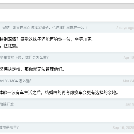
 - 完结 - 如果你早点送我金镯子，也许我们早就在一起了
2 days ag
己特别深情？感觉这妹子还能再钓你一波，坐等加更。
脚，祛祛魅。
务布置的下属，你们会怎么做？
Apr 1
奖惩决定权，那你就无法管理他们。
del Y / MG4 怎么选？
Mar 2
，体验一波有车生活之后，结婚啥的再考虑换车会更有选择的余地。
r 移动端开发
Jan 
城市是哪里？
Sep 16, 202