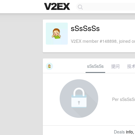
sSsSsSs
V2EX member #148898, joined on
sSsSsSs
提问
技
Per sSsSsSs'
Deals
info,