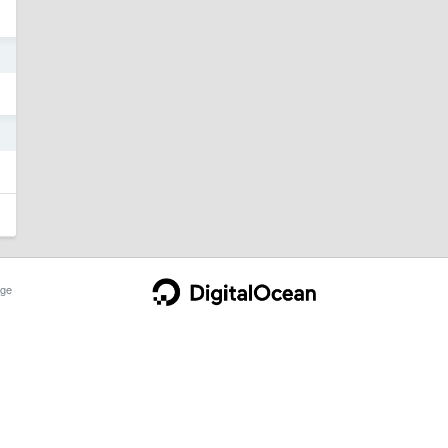
5
5
ge