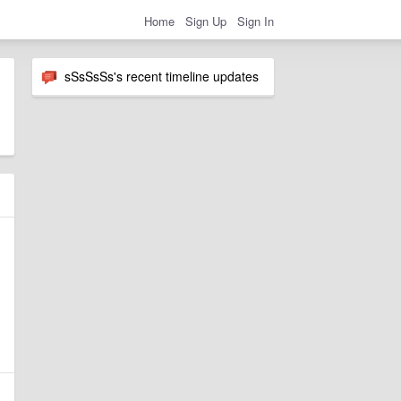
Home
Sign Up
Sign In
sSsSsSs's recent timeline updates