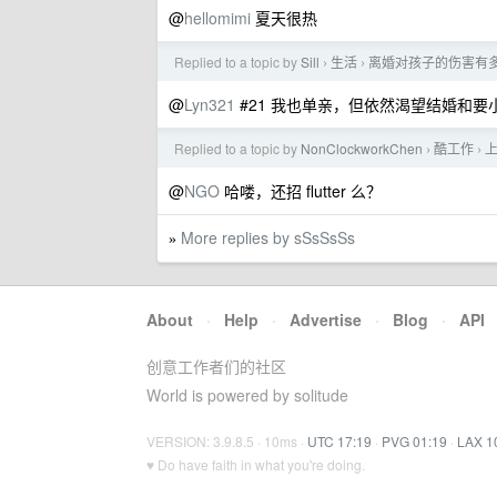
@
hellomimi
夏天很热
Replied to a topic by
Sill
生活
离婚对孩子的伤害有
›
›
@
Lyn321
#21 我也单亲，但依然渴望结婚和
Replied to a topic by
NonClockworkChen
酷工作
上
›
›
@
NGO
哈喽，还招 flutter 么？
More replies by sSsSsSs
»
About
·
Help
·
Advertise
·
Blog
·
API
创意工作者们的社区
World is powered by solitude
VERSION: 3.9.8.5 · 10ms ·
UTC 17:19
·
PVG 01:19
·
LAX 1
♥ Do have faith in what you're doing.