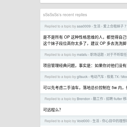
sSsSsSs's recent replies
Replied to a topic by
aaa0009
生活
爱上合租妹子 7
›
›
是不是所有 OP 这种性格思维的人，都觉得自
这个妹子段位高你太多了，建议 OP 多去洗洗
Replied to a topic by
matafu
职场话题
对于不听取任
›
›
项目管理经典问题，事实是：如果你对他们没有
Replied to a topic by
gitsuck
电动汽车
极氪 7X / Mo
›
›
可以先考虑二手油车，落地总价控制在 5w 内
Replied to a topic by
Brendon
酷工作
招聘 flutte
›
›
可远程么？
Replied to a topic by
Void000
生活
你心目中的理想
›
›