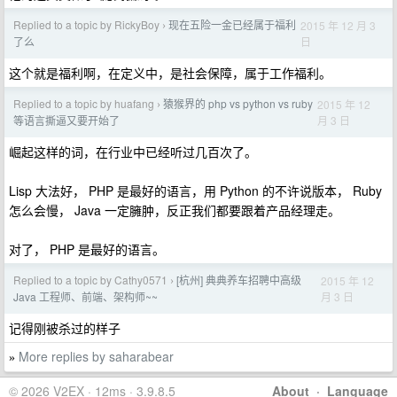
Replied to a topic by RickyBoy
现在五险一金已经属于福利
2015 年 12 月 3
›
日
了么
这个就是福利啊，在定义中，是社会保障，属于工作福利。
Replied to a topic by huafang
猿猴界的 php vs python vs ruby
2015 年 12
›
月 3 日
等语言撕逼又要开始了
崛起这样的词，在行业中已经听过几百次了。
Lisp 大法好， PHP 是最好的语言，用 Python 的不许说版本， Ruby
怎么会慢， Java 一定臃肿，反正我们都要跟着产品经理走。
对了， PHP 是最好的语言。
Replied to a topic by Cathy0571
[杭州] 典典养车招聘中高级
2015 年 12
›
月 3 日
Java 工程师、前端、架构师~~
记得刚被杀过的样子
More replies by saharabear
»
© 2026 V2EX · 12ms · 3.9.8.5
About
·
Language