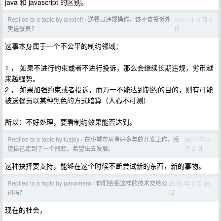
java 和 javascript 的区别。
Replied to a topic by alexinit
送餐员违规操作，该不该投诉外
2017 年 3 月 2
›
日
卖送餐员？
这事本身属于一个不公平的制约领域：
1 ， 如果不进行约束或者不进行投诉，那么会继续长期违规，劣币越
来越强势。
2 ， 如果加强约束或者投诉，而万一不能达到制约的目的，则有可能
被送餐员以某种黑色的方式暗算（人心不可测）
所以：不好处理，要看制约效果能否达到。
Replied to a topic by luzjoy
在小城市从事好多年的开发工作，感
2017 年 3
›
月 2 日
觉自己走到了一个瓶颈，希望出去发展。
这种抉择要支持，能够在这个时候不断尝试新的东西，新的事物。
Replied to a topic by panamera
你们会把这样的技术交给公
2016 年 3 月 26
›
日
司吗？
现在的社会，