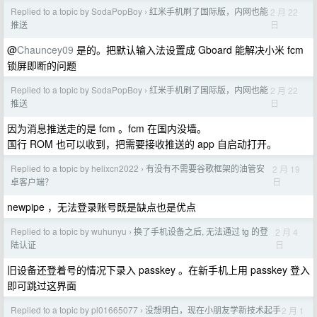
Replied to a topic by SodaPopBoy
红米手机刷了国际版，内网也能
2 月 22
›
日
推送
@
Chauncey09
是的。把默认输入法设置成 Gboard 能解决小米 fcm
锁屏即断的问题
Replied to a topic by SodaPopBoy
红米手机刷了国际版，内网也能
2 月 22
›
日
推送
因为消息推送走的是 fcm 。fcm 在国内没墙。
国行 ROM 也可以收到，把需要接收推送的 app 自启动打开。
Replied to a topic by helixcn2022
有没有不需要谷歌框架的油管安
2 月 19
›
日
卓客户端？
newpipe ，无法登录账号既是缺点也是优点
Replied to a topic by wuhunyu
换了手机设备之后, 无法通过 tg 的登
2 月 4
›
日
陆认证
旧设备还登着号的情况下录入 passkey 。在新手机上用 passkey 登入
即可跳过这界面
Replied to a topic by pl01665077
没想明白，现在小朋友学新技术起手
2 月 1
›