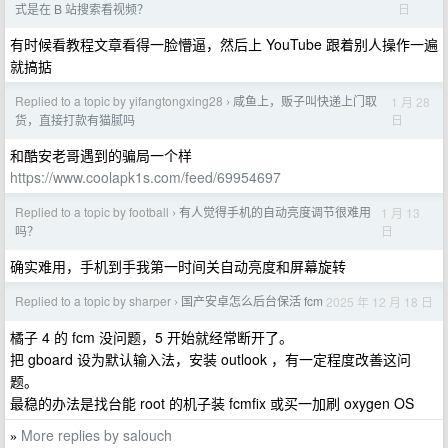
日
式是在 B 站搜索看视频？
有时候看教程文章看得一脸懵逼，然后上 YouTube 跟着别人操作一遍
就搞掂
Replied to a topic by yifangtongxing28
咸鱼上，贩子叫快递上门取
1 月 28
›
日
货，直接打款有猫腻吗
和酷安老哥遇到的骗局一个样
https://www.coolapk1s.com/feed/69954697
Replied to a topic by football
有人觉得手机的自动亮度调节很难用
1 月 13
›
日
吗？
确实难用，手机到手我第一时间关自动亮度和屏幕旋转
Replied to a topic by sharper
国产安卓怎么后台保活 fcm
2025 年 12 月 18 日
›
橘子 4 的 fcm 没问题，5 开始就经常断开了。
把 gboard 设为默认输入法，安装 outlook ，有一定程度改善这问
题。
最稳的办法是找台能 root 的机子装 fcmfix 或买一加刷 oxygen OS
More replies by salouch
»