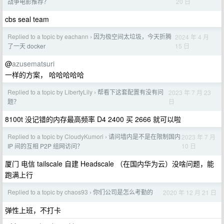
20 日
战争电影推荐？
cbs seal team
Replied to a topic by eachann
因为极空间太垃圾，今天折腾
2024 年 4 月
›
15 日
了一天 docker
@
azusematsuri
一样的方案， 哈哈哈哈哈
Replied to a topic by LibertyLily
帮看下这套配置有没有问
2023 年 7 月 23
›
日
题？
8100t 没记错的内存最高频率 D4 2400 买 2666 就可以啦
Replied to a topic by CloudyKumori
请问墙内是不是在限制国内
2023 年 7 月
›
10 日
IP 间的互相 P2P 组网访问？
厦门 电信 tailscale 自建 Headscale （在国内华为云）没啥问题，能
跑满上行
Replied to a topic by chaos93
你们公司是怎么考勤的
2020 年 12 月 21 日
›
弹性上班，不打卡