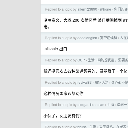
Replied to a topic by
allen123890
iPhone
你们的 i
›
›
没啥意义，大概 200 次循环后 某日瞬间掉到 
电。
Replied to a topic by
oooolongtea
宽带症候群
人在
›
›
tailscale 出口
Replied to a topic by
GCP
生活
网购想优惠，需要各
›
›
我还挺喜欢去各种渠道领券的，感觉赚了一个亿
Replied to a topic by
revival83
职场话题
身心都不
›
›
这种情况国家该帮助你
Replied to a topic by
morgan1freeman
上海
请问一
›
›
小伙子，女朋友有伐？
Replied to a topic by
ppllss
生活
夏天极热，在老家
›
›