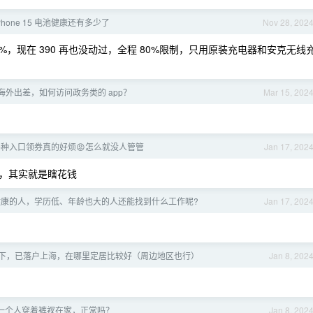
Phone 15 电池健康还有多少了
Nov 28, 202
91%，现在 390 再也没动过，全程 80%限制，只用原装充电器和安克无线
海外出差，如何访问政务类的 app？
Mar 15, 202
种入口领券真的好烦😡怎么就没人管管
Jan 17, 202
，其实就是瞎花钱
健康的人，学历低、年龄也大的人还能找到什么工作呢?
Jan 17, 202
下，已落户上海，在哪里定居比较好（周边地区也行）
Jan 8, 202
一个人穿着裤衩在家，正常吗？
Jan 8, 202