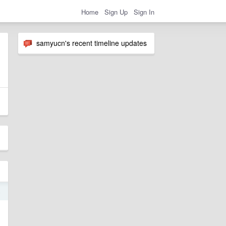
Home
Sign Up
Sign In
samyucn's recent timeline updates
4