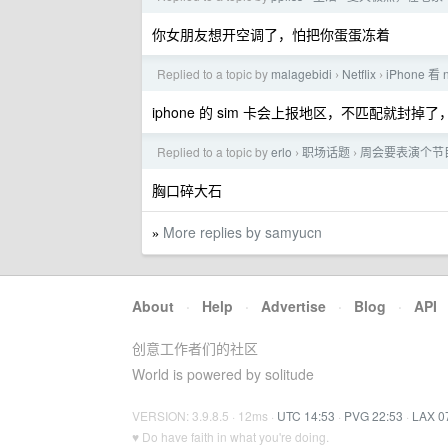
你女朋友想开空调了，怕把你蛋蛋冻着
Replied to a topic by
malagebidi
Netflix
iPhone 
›
›
iphone 的 sim 卡会上报地区，不匹配就封
Replied to a topic by
erlo
职场话题
周会要表演个节
›
›
胸口碎大石
More replies by samyucn
»
About
·
Help
·
Advertise
·
Blog
·
API
创意工作者们的社区
World is powered by solitude
VERSION: 3.9.8.5 · 12ms ·
UTC 14:53
·
PVG 22:53
·
LAX 0
♥ Do have faith in what you're doing.