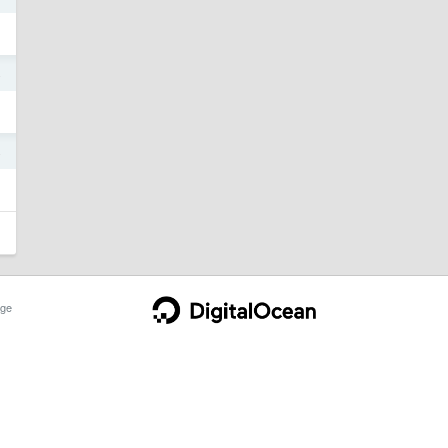
4
4
ge