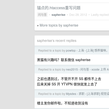
锚点的.htaccess重写问题
问与答
•
sapherise
•
Dec 28, 2012
• Lastly replie
More topics by sapherise
»
sapherise's recent replies
Replied to a topic by
powtop
上海
[上海] 想养猫
›
›
黑猫有兴趣吗？联系微信 sapherise
Replied to a topic by
neo2015
问与答
xcode 上
›
›
之前也遇到过，不管开不开 SS 都传不上去
后来关掉 SS 开 YTVPN 很快就发上去了
Replied to a topic by
Mysdes
求职
[上海求职] 视
›
›
楼主发你邮件啦，不知道收到没有