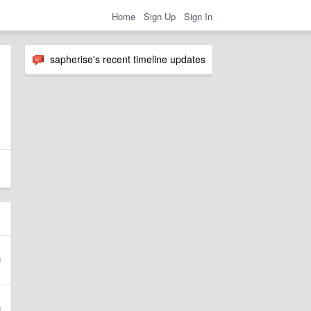
Home
Sign Up
Sign In
sapherise's recent timeline updates