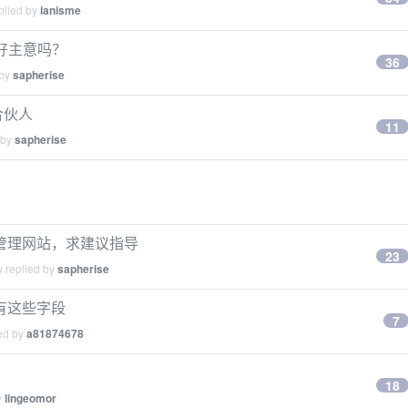
plied by
ianisme
好主意吗？
36
 by
sapherise
合伙人
11
 by
sapherise
管理网站，求建议指导
23
y replied by
sapherise
有这些字段
7
ied by
a81874678
18
y
lingeomor