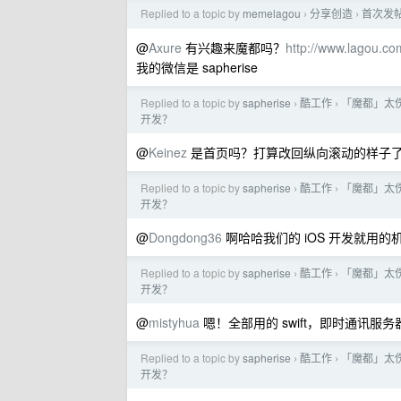
Replied to a topic by
memelagou
分享创造
首次发帖
›
›
@
Axure
有兴趣来魔都吗？
http://www.lagou.co
我的微信是 sapherise
Replied to a topic by
sapherise
酷工作
「魔都」太伤
›
›
开发？
@
Keinez
是首页吗？打算改回纵向滚动的样子了.
Replied to a topic by
sapherise
酷工作
「魔都」太伤
›
›
开发？
@
Dongdong36
啊哈哈我们的 iOS 开发就用
Replied to a topic by
sapherise
酷工作
「魔都」太伤
›
›
开发？
@
mistyhua
嗯！全部用的 swift，即时通讯服务器用
Replied to a topic by
sapherise
酷工作
「魔都」太伤
›
›
开发？