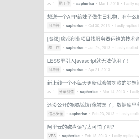
1
酷工作
•
sapherise
•
Mar 1, 2015
• Lastly re
想送一个APP给妹子做生日礼物，有什么
问与答
•
sapherise
•
Oct 30, 2013
• Lastly replied
[魔都] 魔都创业项目找服务器运维的技术
酷工作
•
sapherise
•
Jun 24, 2013
• Lastly replied
LESS里引入javascript就无法使用了！
问与答
•
sapherise
•
Apr 21, 2013
新上线一个不每天更新就会被罚款的梦想
1
分享创造
•
sapherise
•
Mar 14, 2013
• Lastl
还没公开的网站就好像被黑了，数据库里
信息安全
•
sapherise
•
Feb 23, 2013
• Lastly repl
阿里云的磁盘读写太可怕了吧？
VPS
•
sapherise
•
Feb 18, 2013
• Lastly replied b