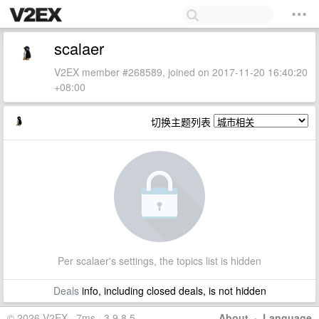
scalaer
V2EX member #268589, joined on 2017-11-20 16:40:20
+08:00
切换主题列表
Per scalaer's settings, the topics list is hidden
Deals
info, including closed deals, is not hidden
© 2026 V2EX · 7ms · 3.9.8.5
About
·
Language