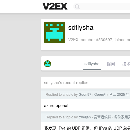
sdflysha
V2EX member #530697, joined on
sdflysha
提问
技
sdflysha's recent replies
Replied to a topic by
Geon97
OpenAI
马上 2025 
›
›
azure openai
Replied to a topic by
cweijan
宽带症候群
各位家用宽
›
›
我发现 IPv4 的 UDP 正常，但 IPv6 的 UDP