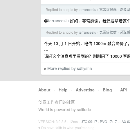
Replied to a topic by
terrancesiu
宽带症候群
说说湖
›
›
@
terrancesiu
好的，非常感谢，我还要拿着这
Replied to a topic by
terrancesiu
宽带症候群
说说湖
›
›
今天 10 月 1 日开始，电信 1000m 融合降价了
---
请问这个消息哪里看到的？刚刚问了 10000 客服
More replies by sdflysha
»
About
·
Help
·
Advertise
·
Blog
·
API
创意工作者们的社区
World is powered by solitude
VERSION: 3.9.8.5 · 12ms ·
UTC 09:17
·
PVG 17:17
·
LAX 0
♥ Do have faith in what you're doing.