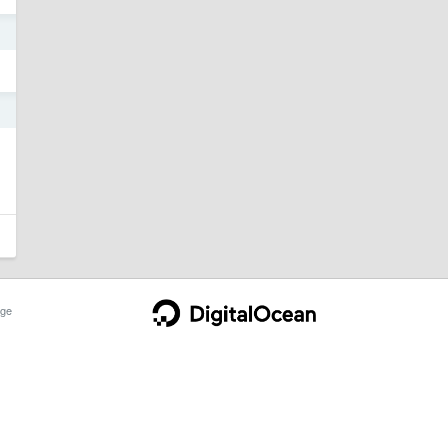
1
1
ge