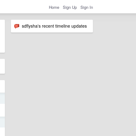
Home
Sign Up
Sign In
sdflysha's recent timeline updates
4
1