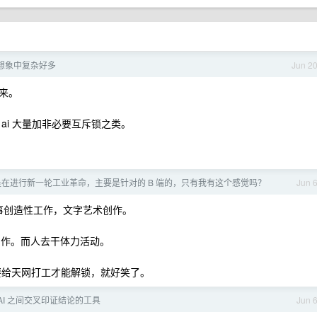
想象中复杂好多
Jun 2
来。
ai 大量加非必要互斥锁之类。
在进行新一轮工业革命，主要是针对的 B 端的，只有我有这个感觉吗？
Jun 
从事创造性工作，文字艺术创作。
创作。而人去干体力活动。
要给天网打工才能解锁，就好笑了。
AI 之间交叉印证结论的工具
Jun 