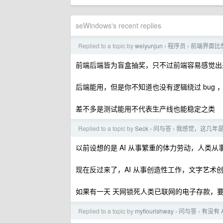
seWindows's recent replies
Replied to a topic by
weiyunjun
程序员
前端界面比
›
›
前端后端皆为盲盒抽奖，只不过前端容易感觉出
后端能用，但是你不知道也没有逻辑绕过 bug ，
差不多是测试能用不代表生产线也能稳定之类
Replied to a topic by
Seck
问与答
我感觉，这几年是
›
›
以前设想的是 AI 从事繁重的体力劳动，人类
现在反过来了，AI 从事创造性工作，文字艺术
如果有一天 天网锁死人类已联网的电子存款，
Replied to a topic by
myflourishway
问与答
有没有 
›
›