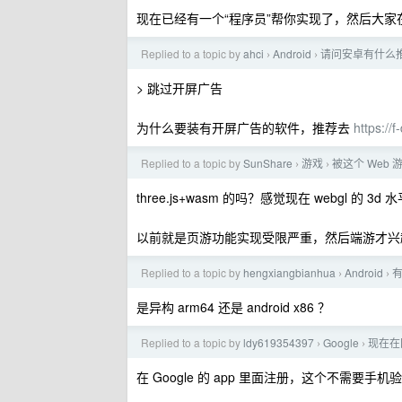
现在已经有一个“程序员”帮你实现了，然后大家在
Replied to a topic by
ahci
Android
请问安卓有什么
›
›
> 跳过开屏广告
为什么要装有开屏广告的软件，推荐去
https://
Replied to a topic by
SunShare
游戏
被这个 Web
›
›
three.js+wasm 的吗？感觉现在 webgl 的 3d
以前就是页游功能实现受限严重，然后端游才兴
Replied to a topic by
hengxiangbianhua
Android
有
›
›
是异构 arm64 还是 android x86 ？
Replied to a topic by
ldy619354397
Google
现在在
›
›
在 Google 的 app 里面注册，这个不需要手机