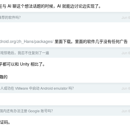
与 AI 聊这个想法话题的时候，AI 就能边讨论边实现了。
推荐的软件吗？
Jun 
f-droid.org/zh_Hans/packages/
里面下载。里面的软件几乎没有任何广告
 游戏惊艳后，我忍不住复刻了一遍
Jun 
 水平都可以和 Unity 相比了。
趣的
人成功在 VMware 中启动 Android emulator 吗？
Jun 
国内还有办法注册 Google 账号吗？
Jun 
验证码。