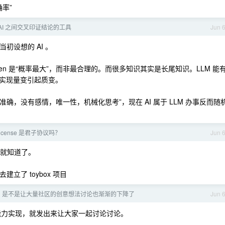
率”
AI 之间交叉印证结论的工具
Jun 
当初设想的 AI 。
ken 是“概率最大”，而非最合理的。而很多知识其实是长尾知识。LLM 能
实现量变引起质变。
“准确，没有感情，唯一性，机械化思考”，现在 AI 属于 LLM 办事反而随
icense 是君子协议吗？
Jun 
故事就知道了。
建立了 toybox 项目
展，是不是让大量社区的创意想法讨论也渐渐的下降了
Jun 
力实现，就发出来让大家一起讨论讨论。