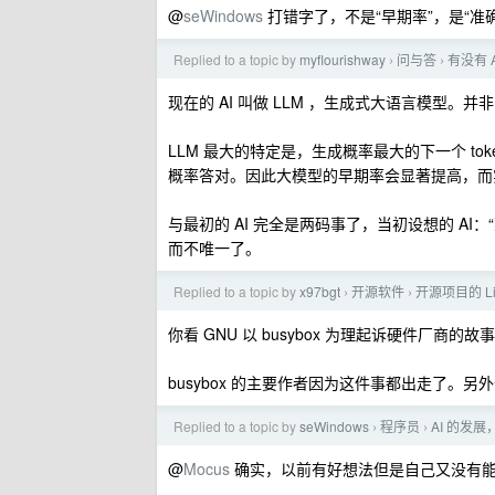
@
seWindows
打错字了，不是“早期率”，是“准确
Replied to a topic by
myflourishway
问与答
有没有 
›
›
现在的 AI 叫做 LLM ，生成式大语言模型。并非
LLM 最大的特定是，生成概率最大的下一个 to
概率答对。因此大模型的早期率会显著提高，而
与最初的 AI 完全是两码事了，当初设想的 AI：
而不唯一了。
Replied to a topic by
x97bgt
开源软件
开源项目的 L
›
›
你看 GNU 以 busybox 为理起诉硬件厂商的
busybox 的主要作者因为这件事都出走了。另外去
Replied to a topic by
seWindows
程序员
AI 的发
›
›
@
Mocus
确实，以前有好想法但是自己又没有能