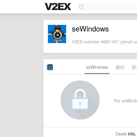
seWindows
V2EX member #681167, joined on
seWindows
提问
技
Per seWindow
Deals
info,