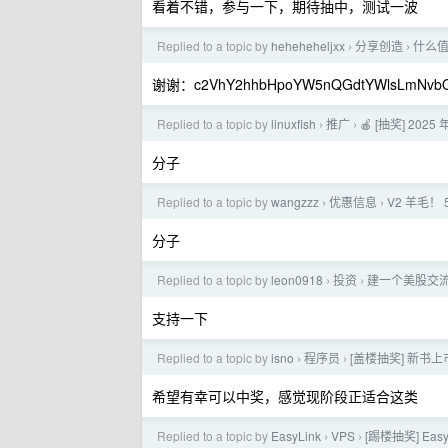
看着不错，参与一下，期待抽中，测试一波
Replied to a topic by
heheheheljxx
分享创造
什么
›
›
谢谢：c2VhY2hhbHpoYW5nQGdtYWlsLmNvb
Replied to a topic by
linuxfish
推广
🍎 [抽奖] 2
›
›
分子
Replied to a topic by
wangzzz
优惠信息
V2 羊毛！
›
›
分子
Replied to a topic by
leon0918
投资
建一个美股交流
›
›
支持一下
Replied to a topic by
isno
程序员
[盖楼抽奖] 新
›
›
希望有幸可以中奖，感觉现阶段正适合这类
Replied to a topic by
EasyLink
VPS
[踢楼抽奖] Ea
›
›