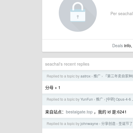
Per seachal'
Deals
info,
seachal's recent replies
Replied to a topic by
aatrox
推广
「第三年卖自家种
›
›
分母 + 1
Replied to a topic by
YunFun
推广
[中转] Opus-
›
›
来自站点：
bestaigate.top
，我的 id 是:6241
Replied to a topic by
johnwayne
分享创造
圣诞节了
›
›