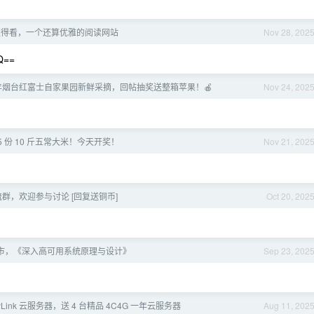
值得看，一个还算优雅的阅读网站
Nov 28, 202
Q==
025 年烟台红富士自家果园新鲜采摘，回帖抽奖送整箱苹果！🍎
Nov 24, 202
 5 份 10 斤五常大米！今天开奖！
Nov 21, 202
群，欢迎参与讨论 [回复送铜币]
Oct 20, 202
书上市，《深入高可用系统原理与设计》
Sep 23, 202
syLink 云服务器，送 4 台精品 4C4G 一年云服务器
Aug 11, 202